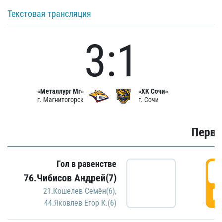
Текстовая трансляция
3:1
«Металлург Мг»
«ХК Сочи»
г. Магнитогорск
г. Сочи
Первы
Гол в равенстве
0
76.Чибисов Андрей(7)
Г
21.Кошелев Семён(6)
,
44.Яковлев Егор К.(6)