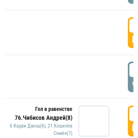
5
Г
5
УД
Гол в равенстве
5
76.Чибисов Андрей(8)
Г
6.Карри Джош(6)
,
21.Кошелев
Семён(7)