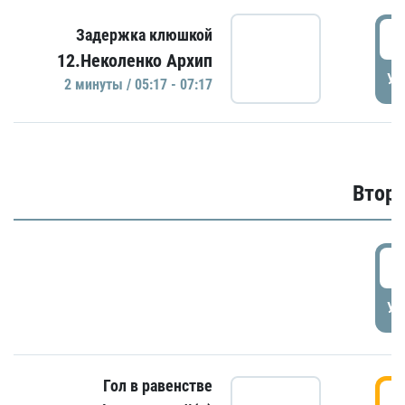
0
Задержка клюшкой
12.Неколенко Архип
УД
2 минуты / 05:17 - 07:17
Второ
2
УД
Гол в равенстве
3