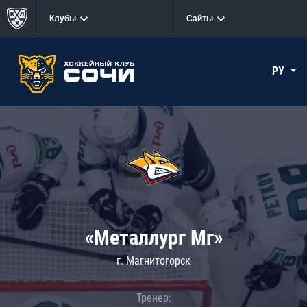
Клубы
Сайты
РУ
«Металлург Мг»
г. Магнитогорск
Тренер: