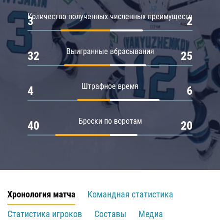
Количество полученных численных преимуществ
3
2
Выигранные вбрасывания
32
25
Штрафное время
4
6
Броски по воротам
40
20
Хронология матча
Командная статистика
Статистика игроков
Составы
Медиа