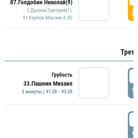
87.Голдобин Николай(9)
Г
2.Дронов Григорий(1)
,
91.Карпов Максим А.(8)
Трети
4
Грубость
33.Пашнин Михаил
УД
2 минуты / 41:28 - 43:28
4
УД