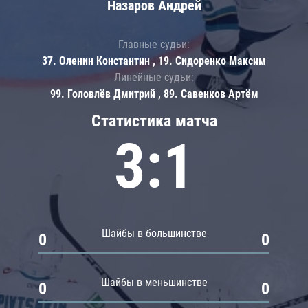
Назаров Андрей
Главные судьи:
37. Оленин Константин , 19. Сидоренко Максим
Линейные судьи:
99. Головлёв Дмитрий , 89. Савенков Артём
Статистика матча
3:1
Шайбы в большинстве
0
0
Шайбы в меньшинстве
0
0