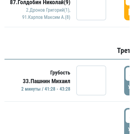
87.Голдобин Николай(9)
Г
2.Дронов Григорий(1)
,
91.Карпов Максим А.(8)
Трети
4
Грубость
33.Пашнин Михаил
УД
2 минуты / 41:28 - 43:28
4
УД