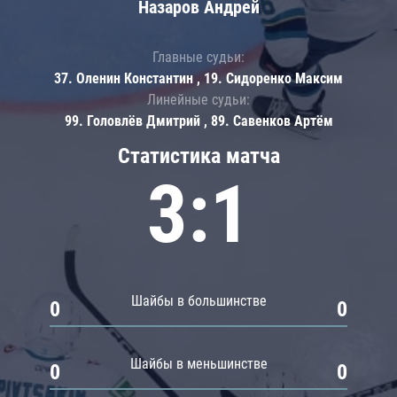
Назаров Андрей
Главные судьи:
37. Оленин Константин , 19. Сидоренко Максим
Линейные судьи:
99. Головлёв Дмитрий , 89. Савенков Артём
Статистика матча
3:1
Шайбы в большинстве
0
0
Шайбы в меньшинстве
0
0