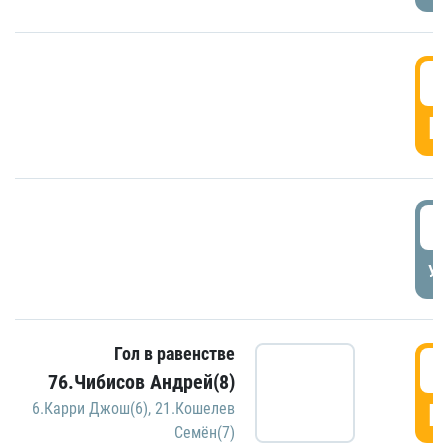
5
Г
5
УД
Гол в равенстве
5
76.Чибисов Андрей(8)
Г
6.Карри Джош(6)
,
21.Кошелев
Семён(7)