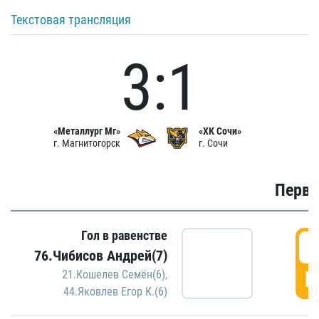
Текстовая трансляция
3:1
«Металлург Мг»
«ХК Сочи»
г. Магнитогорск
г. Сочи
Первы
Гол в равенстве
0
76.Чибисов Андрей(7)
Г
21.Кошелев Семён(6)
,
44.Яковлев Егор К.(6)