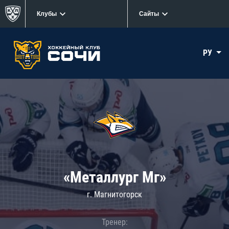
Клубы
Сайты
РУ
«Металлург Мг»
г. Магнитогорск
Тренер: