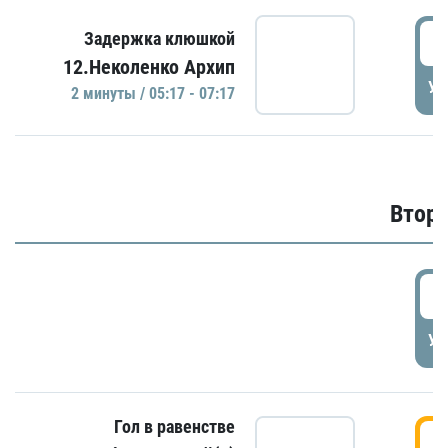
0
Задержка клюшкой
12.Неколенко Архип
УД
2 минуты / 05:17 - 07:17
Второ
2
УД
Гол в равенстве
3