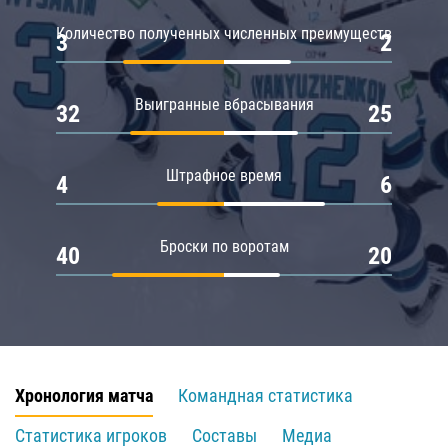
Количество полученных численных преимуществ
3
2
Выигранные вбрасывания
32
25
Штрафное время
4
6
Броски по воротам
40
20
Хронология матча
Командная статистика
Статистика игроков
Составы
Медиа