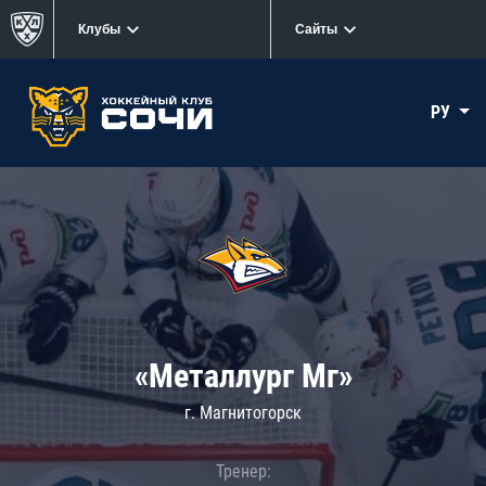
Клубы
Сайты
РУ
«Металлург Мг»
г. Магнитогорск
Тренер: