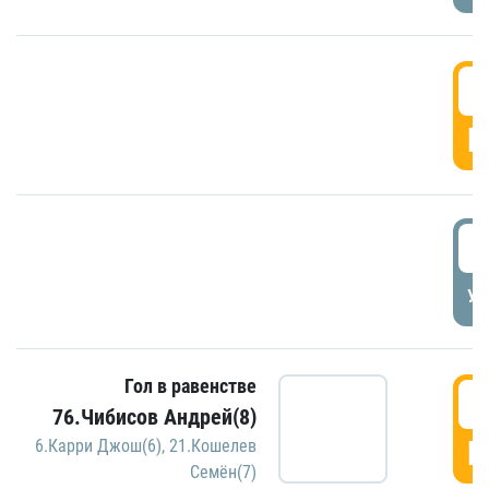
5
Г
5
УД
Гол в равенстве
5
76.Чибисов Андрей(8)
Г
6.Карри Джош(6)
,
21.Кошелев
Семён(7)