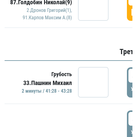
87.Голдобин Николай(9)
Г
2.Дронов Григорий(1)
,
91.Карпов Максим А.(8)
Трети
4
Грубость
33.Пашнин Михаил
УД
2 минуты / 41:28 - 43:28
4
УД