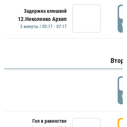
0
Задержка клюшкой
12.Неколенко Архип
УД
2 минуты / 05:17 - 07:17
Второ
2
УД
Гол в равенстве
3