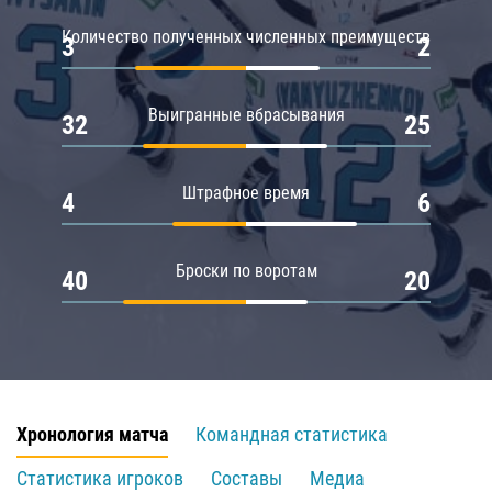
Количество полученных численных преимуществ
3
2
Выигранные вбрасывания
32
25
Штрафное время
4
6
Броски по воротам
40
20
Хронология матча
Командная статистика
Статистика игроков
Составы
Медиа