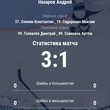
Назаров Андрей
Главные судьи:
37. Оленин Константин , 19. Сидоренко Максим
Линейные судьи:
99. Головлёв Дмитрий , 89. Савенков Артём
Статистика матча
3:1
Шайбы в большинстве
0
0
Шайбы в меньшинстве
0
0