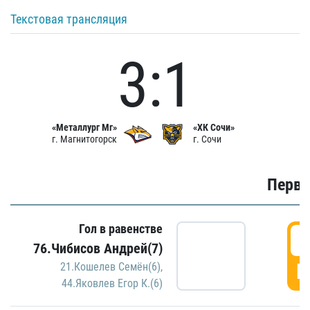
Текстовая трансляция
3:1
«Металлург Мг»
«ХК Сочи»
г. Магнитогорск
г. Сочи
Первы
Гол в равенстве
0
76.Чибисов Андрей(7)
Г
21.Кошелев Семён(6)
,
44.Яковлев Егор К.(6)