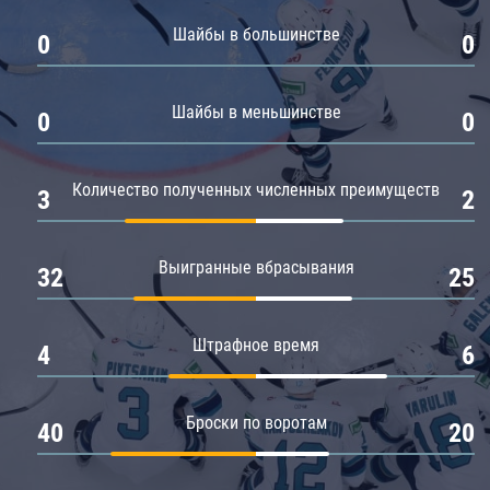
Амур
Шайбы в большинстве
0
0
Барыс
Салават Юлаев
Шайбы в меньшинстве
0
0
Сибирь
Количество полученных численных преимуществ
3
2
Выигранные вбрасывания
32
25
Штрафное время
4
6
Броски по воротам
40
20