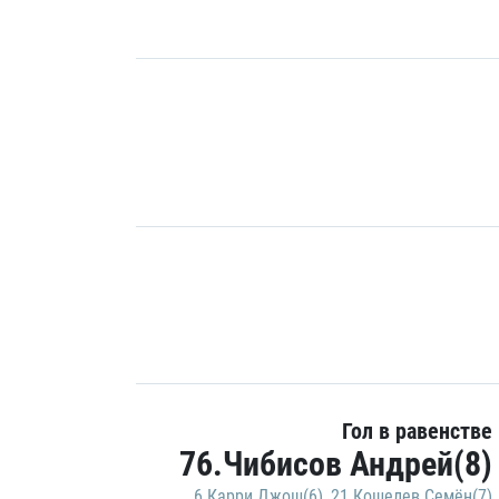
Гол в равенстве
76.Чибисов Андрей(8)
6.Карри Джош(6)
,
21.Кошелев Семён(7)