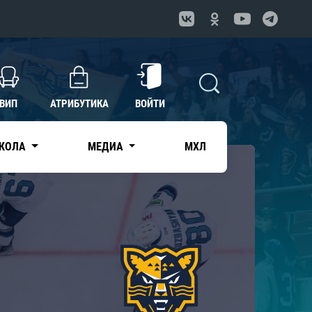
ВИП
АТРИБУТИКА
ВОЙТИ
КОЛА
МЕДИА
МХЛ