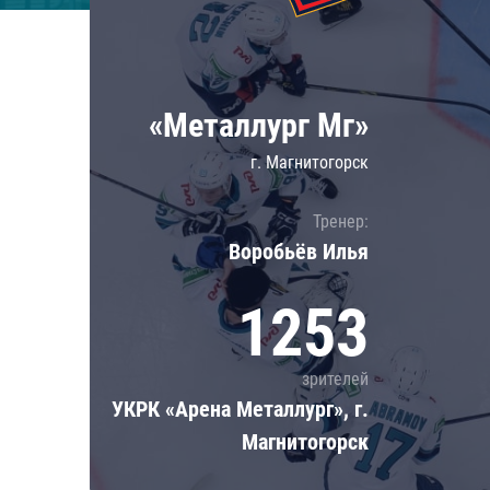
Локомотив
Северсталь
ЦСКА
«Металлург Мг»
Шанхайские Драконы
г. Магнитогорск
Тренер:
Воробьёв Илья
1253
зрителей
УКРК «Арена Металлург», г.
Магнитогорск