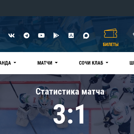
Конференция «Восток»
Дивизион Харламова
БИЛЕТЫ
Автомобилист
сляции
Ак Барс
АНДА
МАТЧИ
СОЧИ КЛАБ
Ш
Металлург Мг
Нефтехимик
 трансляции
Статистика матча
Трактор
магазин
3:1
Дивизион Чернышева
Авангард
ние КХЛ
Адмирал