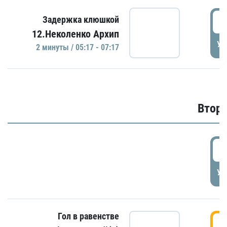
0
Задержка клюшкой
12.Неколенко Архип
УД
2 минуты / 05:17 - 07:17
Второ
2
УД
Гол в равенстве
3