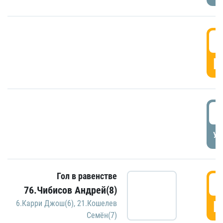
5
Г
5
УД
Гол в равенстве
5
76.Чибисов Андрей(8)
Г
6.Карри Джош(6)
,
21.Кошелев
Семён(7)