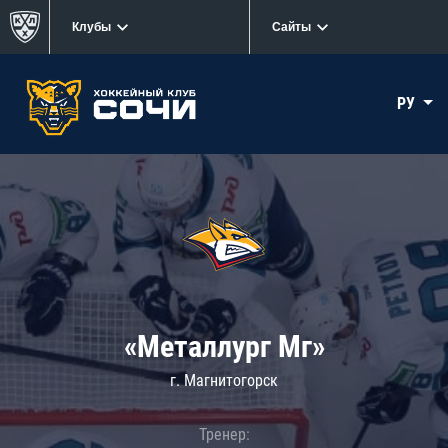
Клубы
Сайты
РУ
«Металлург Мг»
г. Магнитогорск
Тренер: