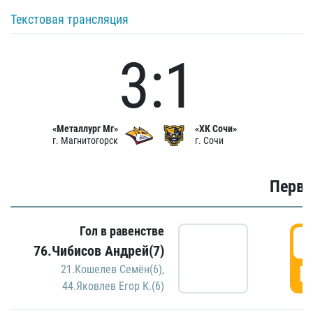
Текстовая трансляция
3:1
«Металлург Мг»
«ХК Сочи»
г. Магнитогорск
г. Сочи
Первы
Гол в равенстве
0
76.Чибисов Андрей(7)
Г
21.Кошелев Семён(6)
,
44.Яковлев Егор К.(6)