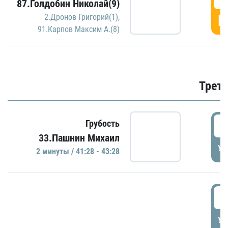
87.Голдобин Николай(9)
Г
2.Дронов Григорий(1)
,
91.Карпов Максим А.(8)
Трети
4
Грубость
33.Пашнин Михаил
УД
2 минуты / 41:28 - 43:28
4
УД