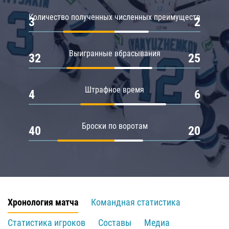
Количество полученных численных преимуществ
3
2
Выигранные вбрасывания
32
25
Штрафное время
4
6
Броски по воротам
40
20
Хронология матча
Командная статистика
Статистика игроков
Составы
Медиа