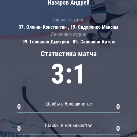
Назаров Андрей
Главные судьи:
37. Оленин Константин , 19. Сидоренко Максим
Линейные судьи:
99. Головлёв Дмитрий , 89. Савенков Артём
Статистика матча
3:1
Шайбы в большинстве
0
0
Шайбы в меньшинстве
0
0