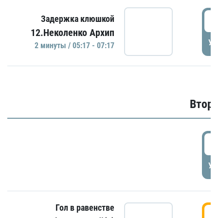
0
Задержка клюшкой
12.Неколенко Архип
УД
2 минуты / 05:17 - 07:17
Второ
2
УД
Гол в равенстве
3