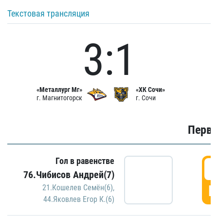
Текстовая трансляция
3:1
«Металлург Мг»
«ХК Сочи»
г. Магнитогорск
г. Сочи
Первы
Гол в равенстве
0
76.Чибисов Андрей(7)
Г
21.Кошелев Семён(6)
,
44.Яковлев Егор К.(6)