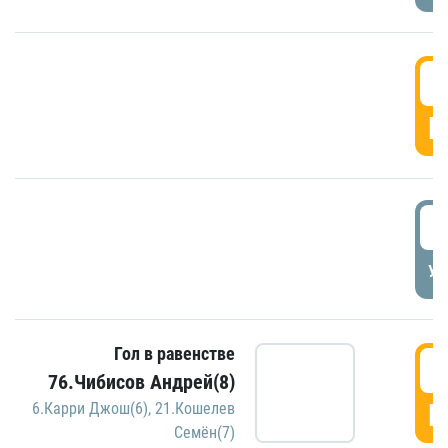
5
Г
5
УД
Гол в равенстве
5
76.Чибисов Андрей(8)
Г
6.Карри Джош(6)
,
21.Кошелев
Семён(7)