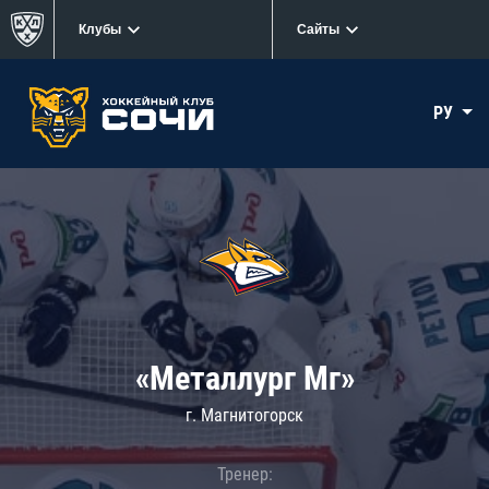
Клубы
Сайты
РУ
«Металлург Мг»
г. Магнитогорск
Тренер: