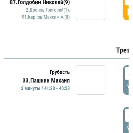
87.Голдобин Николай(9)
Г
2.Дронов Григорий(1)
,
91.Карпов Максим А.(8)
Трети
4
Грубость
33.Пашнин Михаил
УД
2 минуты / 41:28 - 43:28
4
УД