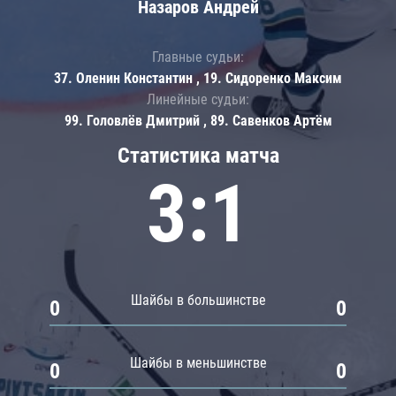
Назаров Андрей
Главные судьи:
37. Оленин Константин , 19. Сидоренко Максим
Линейные судьи:
99. Головлёв Дмитрий , 89. Савенков Артём
Статистика матча
3:1
Шайбы в большинстве
0
0
Шайбы в меньшинстве
0
0