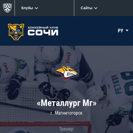
Клубы
Сайты
РУ
«Металлург Мг»
г. Магнитогорск
Тренер: