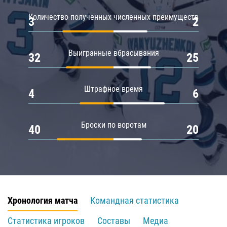
Количество полученных численных преимуществ
3
2
Выигранные вбрасывания
32
25
Штрафное время
4
6
Броски по воротам
40
20
Хронология матча
Командная статистика
Статистика игроков
Составы
Медиа