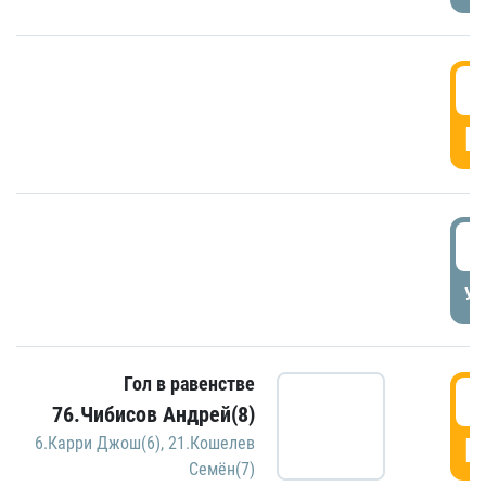
5
Г
5
УД
Гол в равенстве
5
76.Чибисов Андрей(8)
Г
6.Карри Джош(6)
,
21.Кошелев
Семён(7)