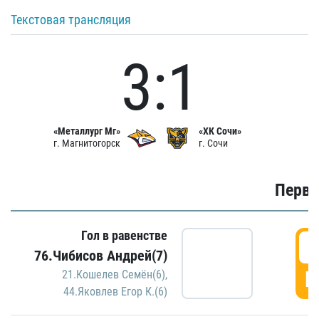
Текстовая трансляция
3:1
«Металлург Мг»
«ХК Сочи»
г. Магнитогорск
г. Сочи
Первы
Гол в равенстве
0
76.Чибисов Андрей(7)
Г
21.Кошелев Семён(6)
,
44.Яковлев Егор К.(6)