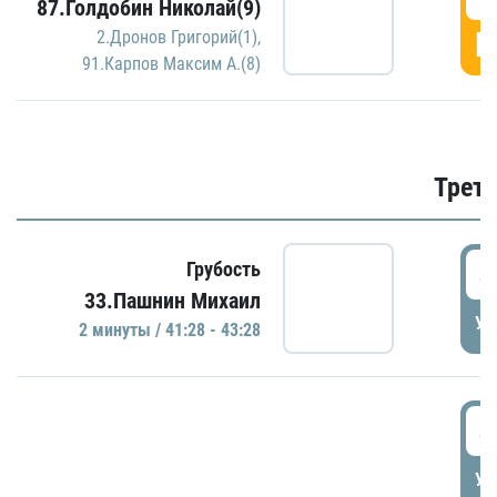
87.Голдобин Николай(9)
Г
2.Дронов Григорий(1)
,
91.Карпов Максим А.(8)
Трети
4
Грубость
33.Пашнин Михаил
УД
2 минуты / 41:28 - 43:28
4
УД