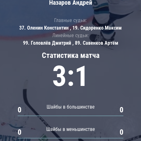
Назаров Андрей
Главные судьи:
37. Оленин Константин , 19. Сидоренко Максим
Линейные судьи:
99. Головлёв Дмитрий , 89. Савенков Артём
Статистика матча
3:1
Шайбы в большинстве
0
0
Шайбы в меньшинстве
0
0