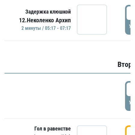
0
Задержка клюшкой
12.Неколенко Архип
УД
2 минуты / 05:17 - 07:17
Второ
2
УД
Гол в равенстве
3