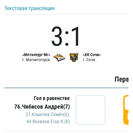
Текстовая трансляция
3:1
«Металлург Мг»
«ХК Сочи»
г. Магнитогорск
г. Сочи
Первы
Гол в равенстве
0
76.Чибисов Андрей(7)
Г
21.Кошелев Семён(6)
,
44.Яковлев Егор К.(6)