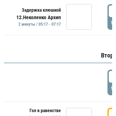
0
Задержка клюшкой
12.Неколенко Архип
УД
2 минуты / 05:17 - 07:17
Второ
2
УД
Гол в равенстве
3