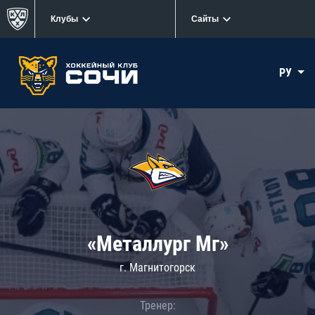
Клубы
Сайты
РУ
«Металлург Мг»
г. Магнитогорск
Тренер: