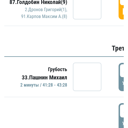
87.Голдобин Николай(9)
Г
2.Дронов Григорий(1)
,
91.Карпов Максим А.(8)
Трети
4
Грубость
33.Пашнин Михаил
УД
2 минуты / 41:28 - 43:28
4
УД