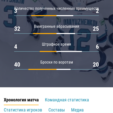
Количество полученных численных преимуществ
3
2
Выигранные вбрасывания
32
25
Штрафное время
4
6
Броски по воротам
40
20
Хронология матча
Командная статистика
Статистика игроков
Составы
Медиа