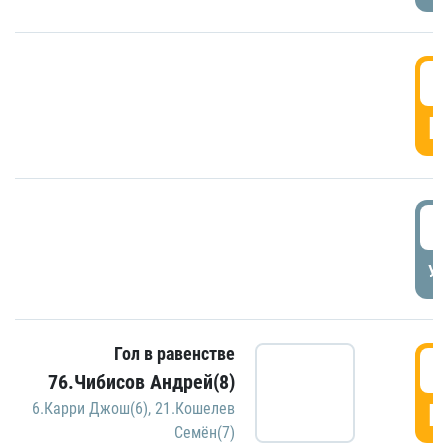
5
Г
5
УД
Гол в равенстве
5
76.Чибисов Андрей(8)
Г
6.Карри Джош(6)
,
21.Кошелев
Семён(7)