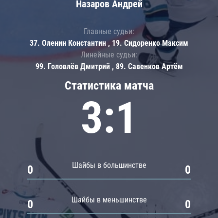
Назаров Андрей
Главные судьи:
37. Оленин Константин , 19. Сидоренко Максим
Линейные судьи:
99. Головлёв Дмитрий , 89. Савенков Артём
Статистика матча
3:1
Шайбы в большинстве
0
0
Шайбы в меньшинстве
0
0