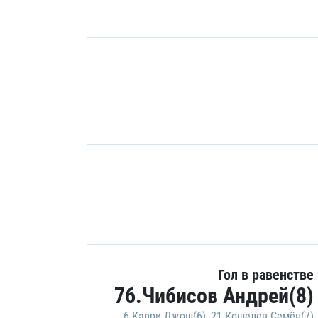
Гол в равенстве
76.Чибисов Андрей(8)
6.Карри Джош(6)
,
21.Кошелев Семён(7)