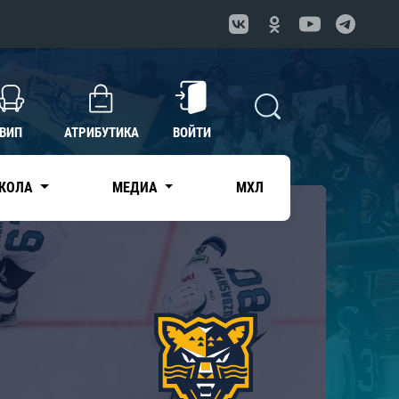
ВИП
АТРИБУТИКА
ВОЙТИ
КОЛА
МЕДИА
МХЛ