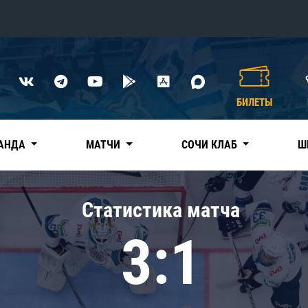
Конференция «Восток»
Дивизион Харламова
БИЛЕТЫ
Автомобилист
сляции
Ак Барс
АНДА
МАТЧИ
СОЧИ КЛАБ
Ш
Металлург Мг
Нефтехимик
 трансляции
Статистика матча
Трактор
магазин
3:1
Дивизион Чернышева
Авангард
ние КХЛ
Адмирал