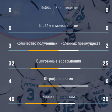
Амур
Шайбы в большинстве
0
0
Барыс
Салават Юлаев
Шайбы в меньшинстве
0
0
Сибирь
Количество полученных численных преимуществ
3
2
Выигранные вбрасывания
32
25
Штрафное время
4
6
Броски по воротам
40
20