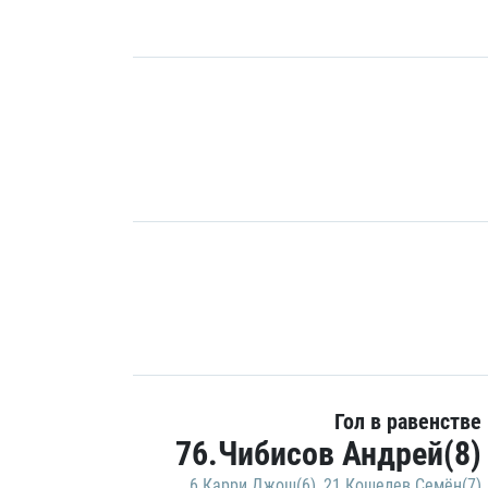
Гол в равенстве
76.Чибисов Андрей(8)
6.Карри Джош(6)
,
21.Кошелев Семён(7)