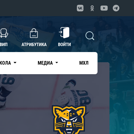
ВИП
АТРИБУТИКА
ВОЙТИ
КОЛА
МЕДИА
МХЛ