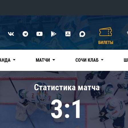
Конференция «Восток»
Дивизион Харламова
БИЛЕТЫ
Автомобилист
сляции
Ак Барс
АНДА
МАТЧИ
СОЧИ КЛАБ
Ш
Металлург Мг
Нефтехимик
 трансляции
Статистика матча
Трактор
магазин
3:1
Дивизион Чернышева
Авангард
ние КХЛ
Адмирал