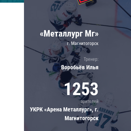
Локомотив
Северсталь
ЦСКА
«Металлург Мг»
Шанхайские Драконы
г. Магнитогорск
Тренер:
Воробьёв Илья
1253
зрителей
УКРК «Арена Металлург», г.
Магнитогорск