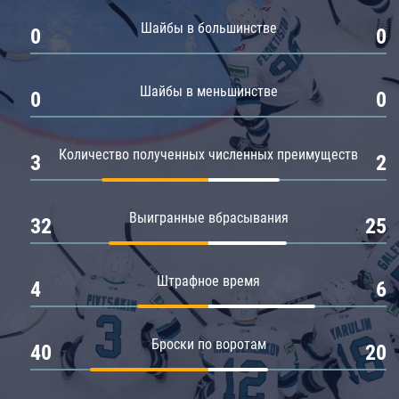
Амур
Шайбы в большинстве
0
0
Барыс
Салават Юлаев
Шайбы в меньшинстве
0
0
Сибирь
Количество полученных численных преимуществ
3
2
Выигранные вбрасывания
32
25
Штрафное время
4
6
Броски по воротам
40
20