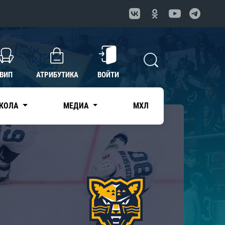
ВИП
АТРИБУТИКА
ВОЙТИ
КОЛА
МЕДИА
МХЛ