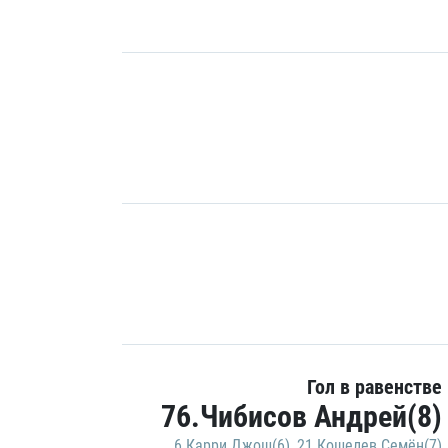
Гол в равенстве
76.Чибисов Андрей(8)
6.Карри Джош(6)
,
21.Кошелев Семён(7)