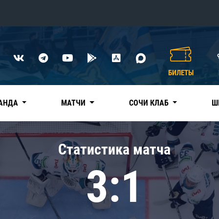
Конференция «Восток»
Дивизион Харламова
БИЛЕТЫ
Автомобилист
сляции
Ак Барс
АНДА
МАТЧИ
СОЧИ КЛАБ
Ш
Металлург Мг
Нефтехимик
 трансляции
Статистика матча
Трактор
магазин
3:1
Дивизион Чернышева
Авангард
ние КХЛ
Адмирал