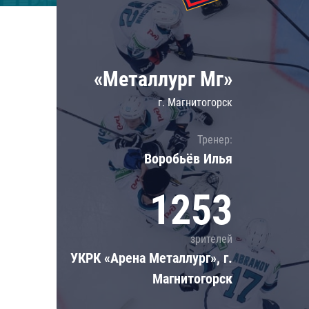
Локомотив
Северсталь
ЦСКА
«Металлург Мг»
Шанхайские Драконы
г. Магнитогорск
Тренер:
Воробьёв Илья
1253
зрителей
УКРК «Арена Металлург», г.
Магнитогорск