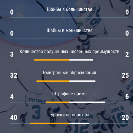
Амур
Шайбы в большинстве
0
0
Барыс
Салават Юлаев
Шайбы в меньшинстве
0
0
Сибирь
Количество полученных численных преимуществ
3
2
Выигранные вбрасывания
32
25
Штрафное время
4
6
Броски по воротам
40
20