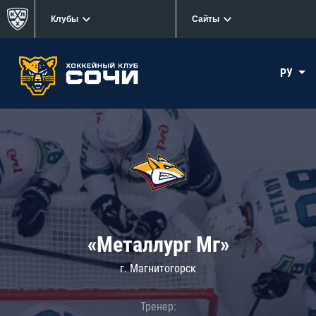
Клубы
Сайты
РУ
«Металлург Мг»
г. Магнитогорск
Тренер: