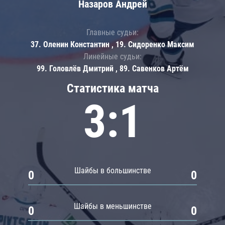
Назаров Андрей
Главные судьи:
37. Оленин Константин , 19. Сидоренко Максим
Линейные судьи:
99. Головлёв Дмитрий , 89. Савенков Артём
Статистика матча
3:1
Шайбы в большинстве
0
0
Шайбы в меньшинстве
0
0