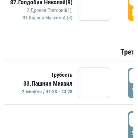
87.Голдобин Николай(9)
Г
2.Дронов Григорий(1)
,
91.Карпов Максим А.(8)
Трети
4
Грубость
33.Пашнин Михаил
УД
2 минуты / 41:28 - 43:28
4
УД