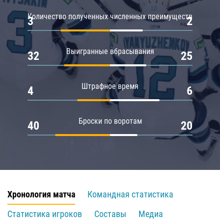
Количество полученных численных преимуществ
3
2
Выигранные вбрасывания
32
25
Штрафное время
4
6
Броски по воротам
40
20
Хронология матча
Командная статистика
Статистика игроков
Составы
Медиа