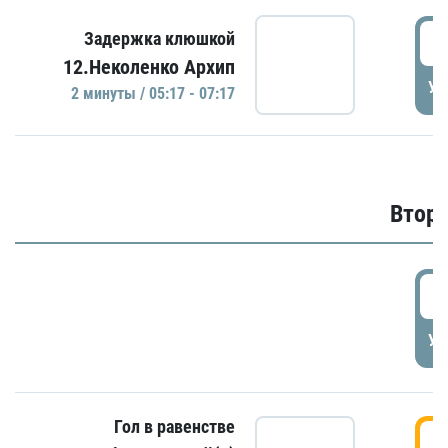
0
Задержка клюшкой
12.Неколенко Архип
УД
2 минуты / 05:17 - 07:17
Второ
2
УД
Гол в равенстве
3