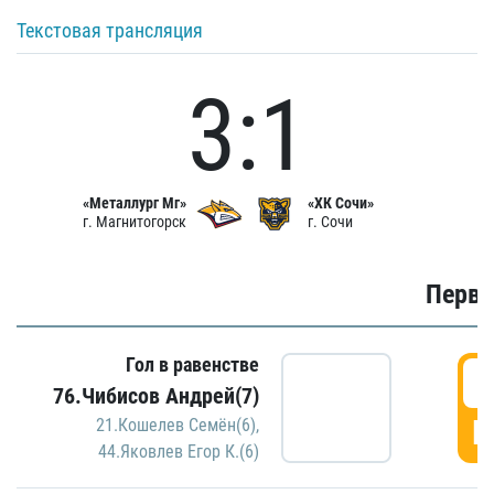
Текстовая трансляция
3:1
«Металлург Мг»
«ХК Сочи»
г. Магнитогорск
г. Сочи
Первы
Гол в равенстве
0
76.Чибисов Андрей(7)
Г
21.Кошелев Семён(6)
,
44.Яковлев Егор К.(6)