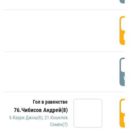
5
Г
5
УД
Гол в равенстве
5
76.Чибисов Андрей(8)
Г
6.Карри Джош(6)
,
21.Кошелев
Семён(7)