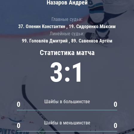
Назаров Андрей
Главные судьи:
37. Оленин Константин , 19. Сидоренко Максим
Линейные судьи:
99. Головлёв Дмитрий , 89. Савенков Артём
Статистика матча
3:1
Шайбы в большинстве
0
0
Шайбы в меньшинстве
0
0