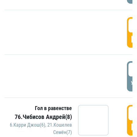
5
Г
5
УД
Гол в равенстве
5
76.Чибисов Андрей(8)
Г
6.Карри Джош(6)
,
21.Кошелев
Семён(7)