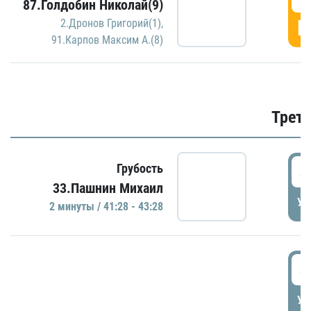
87.Голдобин Николай(9)
Г
2.Дронов Григорий(1)
,
91.Карпов Максим А.(8)
Трети
4
Грубость
33.Пашнин Михаил
УД
2 минуты / 41:28 - 43:28
4
УД