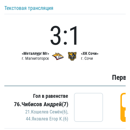
Текстовая трансляция
3:1
«Металлург Мг»
«ХК Сочи»
г. Магнитогорск
г. Сочи
Первы
Гол в равенстве
0
76.Чибисов Андрей(7)
Г
21.Кошелев Семён(6)
,
44.Яковлев Егор К.(6)