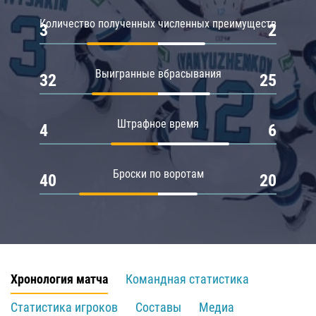
Количество полученных численных преимуществ
3
2
Выигранные вбрасывания
32
25
Штрафное время
4
6
Броски по воротам
40
20
Хронология матча
Командная статистика
Статистика игроков
Составы
Медиа