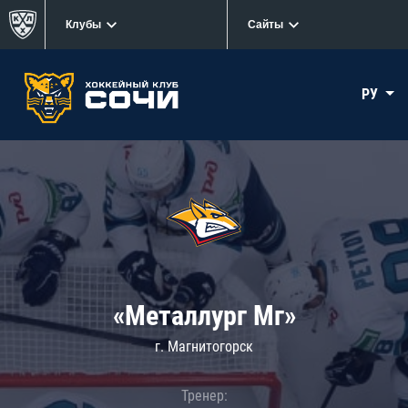
Клубы
Сайты
РУ
«Металлург Мг»
г. Магнитогорск
Тренер: