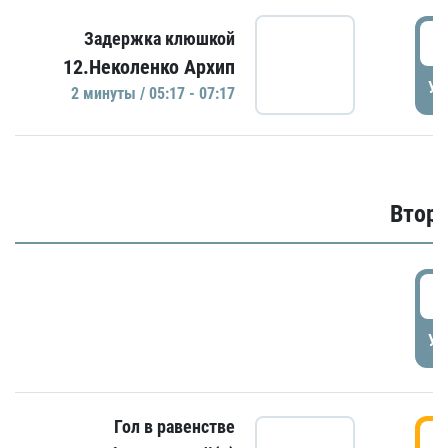
0
Задержка клюшкой
12.Неколенко Архип
УД
2 минуты / 05:17 - 07:17
Второ
2
УД
Гол в равенстве
3