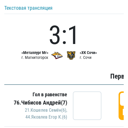
Текстовая трансляция
3:1
«Металлург Мг»
«ХК Сочи»
г. Магнитогорск
г. Сочи
Первы
Гол в равенстве
0
76.Чибисов Андрей(7)
Г
21.Кошелев Семён(6)
,
44.Яковлев Егор К.(6)