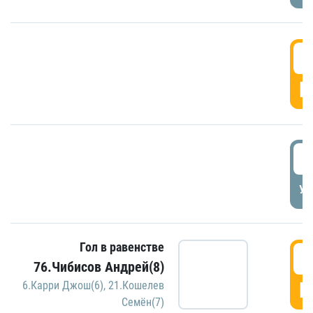
5
Г
5
УД
Гол в равенстве
5
76.Чибисов Андрей(8)
Г
6.Карри Джош(6)
,
21.Кошелев
Семён(7)