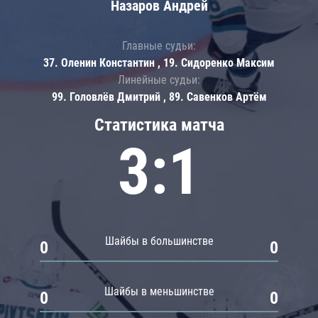
Назаров Андрей
Главные судьи:
37. Оленин Константин , 19. Сидоренко Максим
Линейные судьи:
99. Головлёв Дмитрий , 89. Савенков Артём
Статистика матча
3:1
Шайбы в большинстве
0
0
Шайбы в меньшинстве
0
0