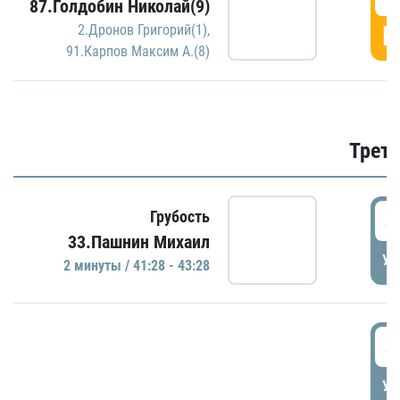
87.Голдобин Николай(9)
Г
2.Дронов Григорий(1)
,
91.Карпов Максим А.(8)
Трети
4
Грубость
33.Пашнин Михаил
УД
2 минуты / 41:28 - 43:28
4
УД