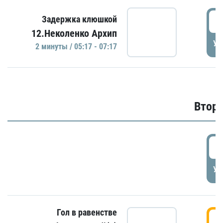
0
Задержка клюшкой
12.Неколенко Архип
УД
2 минуты / 05:17 - 07:17
Второ
2
УД
Гол в равенстве
3