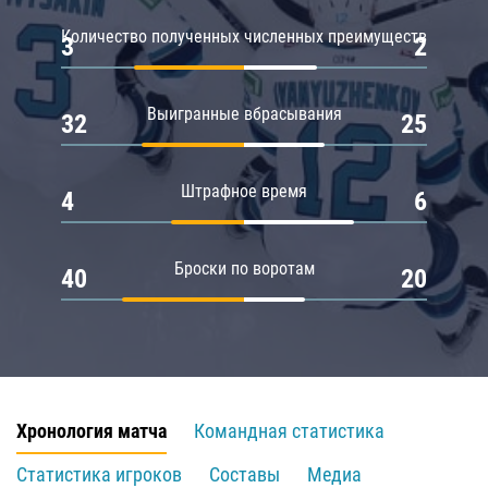
Количество полученных численных преимуществ
3
2
Выигранные вбрасывания
32
25
Штрафное время
4
6
Броски по воротам
40
20
Хронология матча
Командная статистика
Статистика игроков
Составы
Медиа