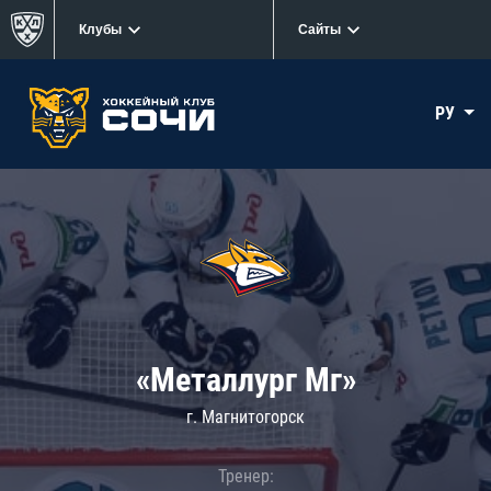
Клубы
Сайты
РУ
«Металлург Мг»
г. Магнитогорск
Тренер: