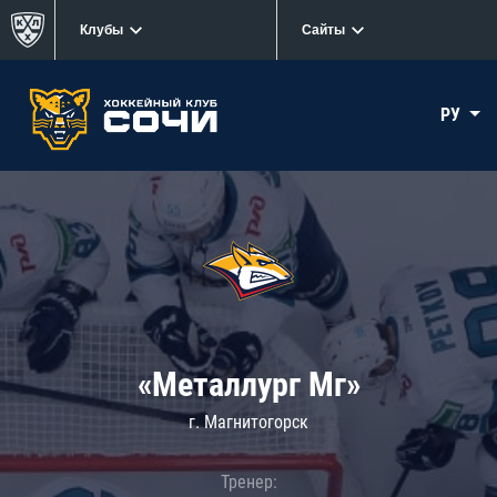
Клубы
Сайты
РУ
«Металлург Мг»
г. Магнитогорск
Тренер: