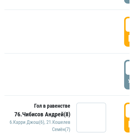
5
Г
5
УД
Гол в равенстве
5
76.Чибисов Андрей(8)
Г
6.Карри Джош(6)
,
21.Кошелев
Семён(7)