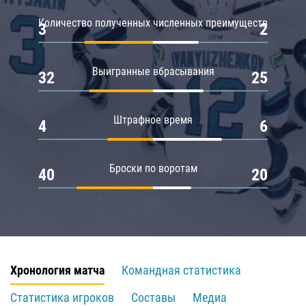
Количество полученных численных преимуществ
3
2
Выигранные вбрасывания
32
25
Штрафное время
4
6
Броски по воротам
40
20
Хронология матча
Командная статистика
Статистика игроков
Составы
Медиа