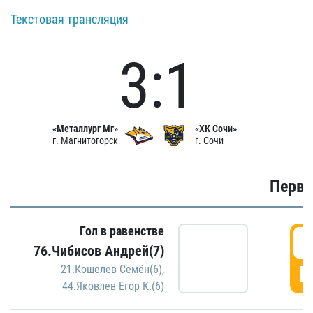
Текстовая трансляция
3:1
«Металлург Мг»
«ХК Сочи»
г. Магнитогорск
г. Сочи
Первы
Гол в равенстве
0
76.Чибисов Андрей(7)
Г
21.Кошелев Семён(6)
,
44.Яковлев Егор К.(6)