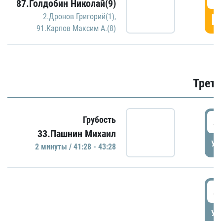
87.Голдобин Николай(9)
Г
2.Дронов Григорий(1)
,
91.Карпов Максим А.(8)
Трети
4
Грубость
33.Пашнин Михаил
УД
2 минуты / 41:28 - 43:28
4
УД