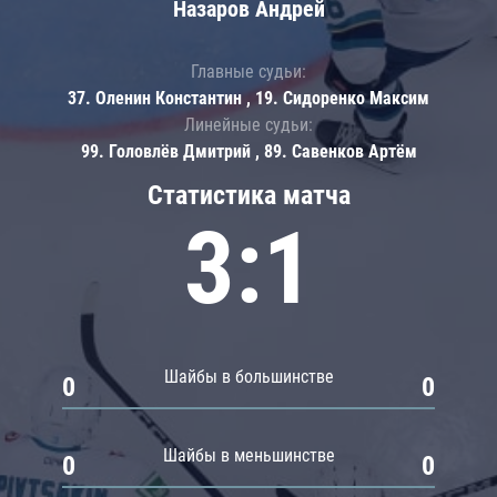
Назаров Андрей
Главные судьи:
37. Оленин Константин , 19. Сидоренко Максим
Линейные судьи:
99. Головлёв Дмитрий , 89. Савенков Артём
Статистика матча
3:1
Шайбы в большинстве
0
0
Шайбы в меньшинстве
0
0