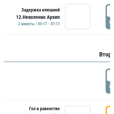
0
Задержка клюшкой
12.Неколенко Архип
УД
2 минуты / 05:17 - 07:17
Второ
2
УД
Гол в равенстве
3