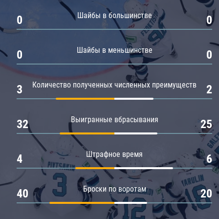
Амур
Шайбы в большинстве
0
0
Барыс
Салават Юлаев
Шайбы в меньшинстве
0
0
Сибирь
Количество полученных численных преимуществ
3
2
Выигранные вбрасывания
32
25
Штрафное время
4
6
Броски по воротам
40
20