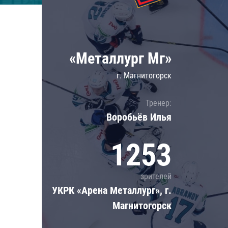
Локомотив
Северсталь
ЦСКА
«Металлург Мг»
Шанхайские Драконы
г. Магнитогорск
Тренер:
Воробьёв Илья
1253
зрителей
УКРК «Арена Металлург», г.
Магнитогорск