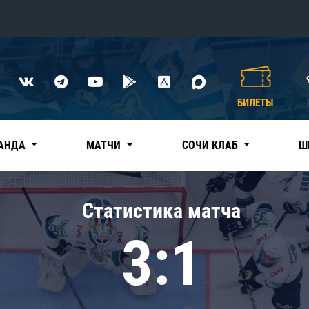
Конференция «Восток»
Дивизион Харламова
БИЛЕТЫ
Автомобилист
сляции
Ак Барс
АНДА
МАТЧИ
СОЧИ КЛАБ
Ш
Металлург Мг
Нефтехимик
 трансляции
Статистика матча
Трактор
магазин
3:1
Дивизион Чернышева
Авангард
ние КХЛ
Адмирал