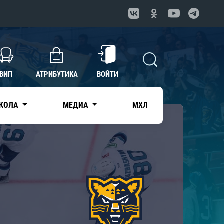
ВИП
АТРИБУТИКА
ВОЙТИ
КОЛА
МЕДИА
МХЛ