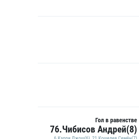
Гол в равенстве
76.Чибисов Андрей(8)
6.Карри Джош(6)
,
21.Кошелев Семён(7)