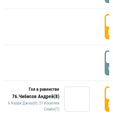
5
Г
5
УД
Гол в равенстве
5
76.Чибисов Андрей(8)
Г
6.Карри Джош(6)
,
21.Кошелев
Семён(7)