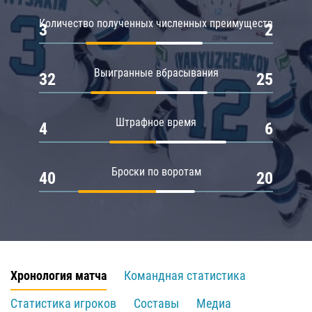
Количество полученных численных преимуществ
3
2
Выигранные вбрасывания
32
25
Штрафное время
4
6
Броски по воротам
40
20
Хронология матча
Командная статистика
Статистика игроков
Составы
Медиа