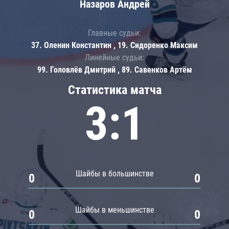
Назаров Андрей
Главные судьи:
37. Оленин Константин , 19. Сидоренко Максим
Линейные судьи:
99. Головлёв Дмитрий , 89. Савенков Артём
Статистика матча
3:1
Шайбы в большинстве
0
0
Шайбы в меньшинстве
0
0