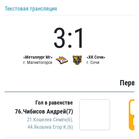
Текстовая трансляция
3:1
«Металлург Мг»
«ХК Сочи»
г. Магнитогорск
г. Сочи
Первы
Гол в равенстве
0
76.Чибисов Андрей(7)
Г
21.Кошелев Семён(6)
,
44.Яковлев Егор К.(6)