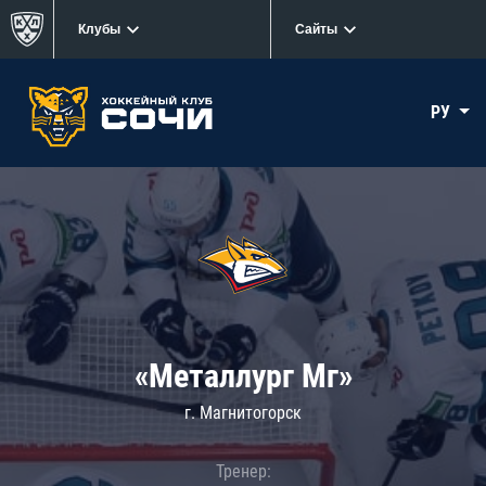
Клубы
Сайты
РУ
«Металлург Мг»
г. Магнитогорск
Тренер: