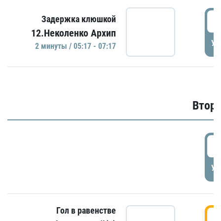
0
Задержка клюшкой
12.Неколенко Архип
УД
2 минуты / 05:17 - 07:17
Второ
2
УД
Гол в равенстве
3