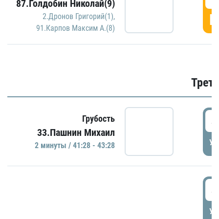
87.Голдобин Николай(9)
Г
2.Дронов Григорий(1)
,
91.Карпов Максим А.(8)
Трети
4
Грубость
33.Пашнин Михаил
УД
2 минуты / 41:28 - 43:28
4
УД