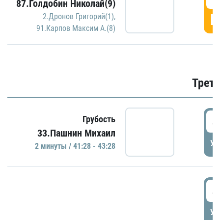
87.Голдобин Николай(9)
Г
2.Дронов Григорий(1)
,
91.Карпов Максим А.(8)
Трети
4
Грубость
33.Пашнин Михаил
УД
2 минуты / 41:28 - 43:28
4
УД