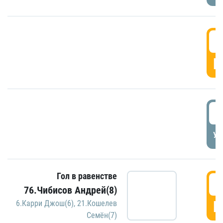
5
Г
5
УД
Гол в равенстве
5
76.Чибисов Андрей(8)
Г
6.Карри Джош(6)
,
21.Кошелев
Семён(7)