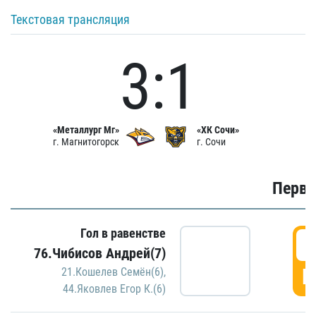
Текстовая трансляция
3:1
«Металлург Мг»
«ХК Сочи»
г. Магнитогорск
г. Сочи
Первы
Гол в равенстве
0
76.Чибисов Андрей(7)
Г
21.Кошелев Семён(6)
,
44.Яковлев Егор К.(6)