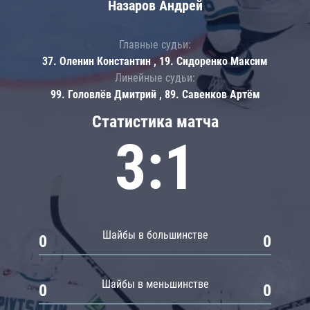
Назаров Андрей
Главные судьи:
37. Оленин Константин , 19. Сидоренко Максим
Линейные судьи:
99. Головлёв Дмитрий , 89. Савенков Артём
Статистика матча
3:1
Шайбы в большинстве
0
0
Шайбы в меньшинстве
0
0