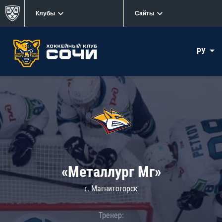
Клубы
Сайты
РУ
«Металлург Мг»
г. Магнитогорск
Тренер: