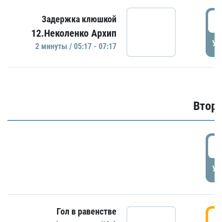
0
Задержка клюшкой
12.Неколенко Архип
УД
2 минуты / 05:17 - 07:17
Второ
2
УД
Гол в равенстве
3