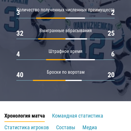
Количество полученных численных преимуществ
3
2
Выигранные вбрасывания
32
25
Штрафное время
4
6
Броски по воротам
40
20
Хронология матча
Командная статистика
Статистика игроков
Составы
Медиа