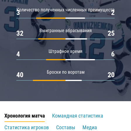
Количество полученных численных преимуществ
3
2
Выигранные вбрасывания
32
25
Штрафное время
4
6
Броски по воротам
40
20
Хронология матча
Командная статистика
Статистика игроков
Составы
Медиа