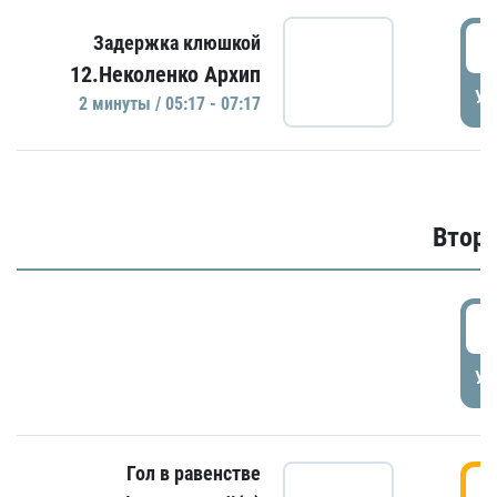
0
Задержка клюшкой
12.Неколенко Архип
УД
2 минуты / 05:17 - 07:17
Второ
2
УД
Гол в равенстве
3