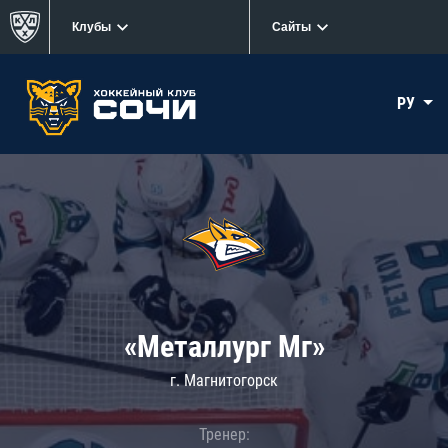
Клубы
Сайты
РУ
«Металлург Мг»
г. Магнитогорск
Тренер: