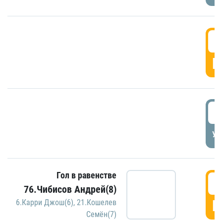
5
Г
5
УД
Гол в равенстве
5
76.Чибисов Андрей(8)
Г
6.Карри Джош(6)
,
21.Кошелев
Семён(7)