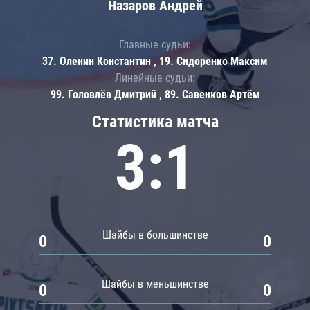
Назаров Андрей
Главные судьи:
37. Оленин Константин , 19. Сидоренко Максим
Линейные судьи:
99. Головлёв Дмитрий , 89. Савенков Артём
Статистика матча
3:1
Шайбы в большинстве
0
0
Шайбы в меньшинстве
0
0