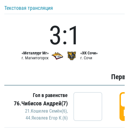
Текстовая трансляция
3:1
«Металлург Мг»
«ХК Сочи»
г. Магнитогорск
г. Сочи
Первы
Гол в равенстве
0
76.Чибисов Андрей(7)
Г
21.Кошелев Семён(6)
,
44.Яковлев Егор К.(6)