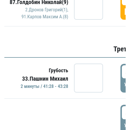
87.Голдобин Николай(9)
Г
2.Дронов Григорий(1)
,
91.Карпов Максим А.(8)
Трети
4
Грубость
33.Пашнин Михаил
УД
2 минуты / 41:28 - 43:28
4
УД