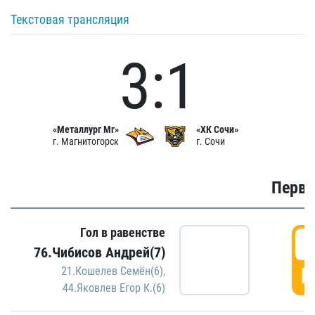
Текстовая трансляция
3:1
«Металлург Мг»
«ХК Сочи»
г. Магнитогорск
г. Сочи
Первы
Гол в равенстве
0
76.Чибисов Андрей(7)
Г
21.Кошелев Семён(6)
,
44.Яковлев Егор К.(6)