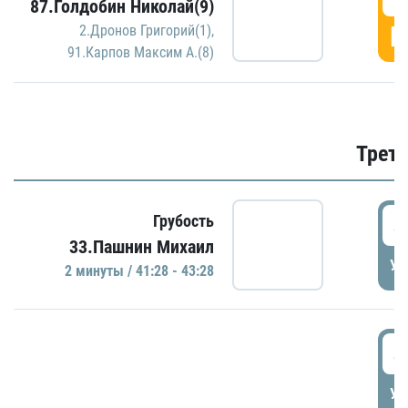
87.Голдобин Николай(9)
Г
2.Дронов Григорий(1)
,
91.Карпов Максим А.(8)
Трети
4
Грубость
33.Пашнин Михаил
УД
2 минуты / 41:28 - 43:28
4
УД