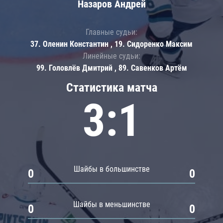
Назаров Андрей
Главные судьи:
37. Оленин Константин , 19. Сидоренко Максим
Линейные судьи:
99. Головлёв Дмитрий , 89. Савенков Артём
Статистика матча
3:1
Шайбы в большинстве
0
0
Шайбы в меньшинстве
0
0