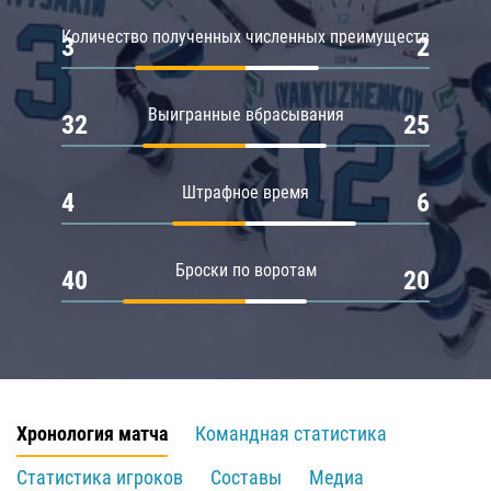
Количество полученных численных преимуществ
3
2
Выигранные вбрасывания
32
25
Штрафное время
4
6
Броски по воротам
40
20
Хронология матча
Командная статистика
Статистика игроков
Составы
Медиа