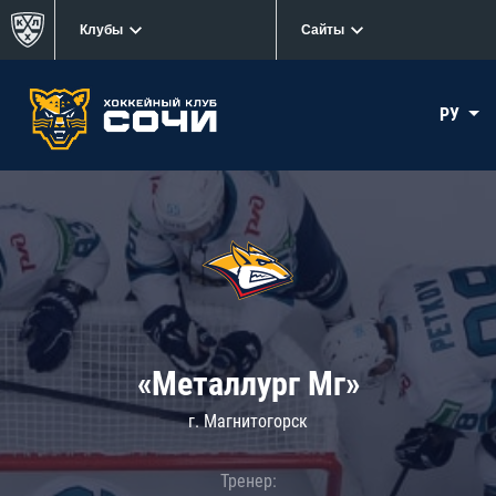
Клубы
Сайты
РУ
«Металлург Мг»
г. Магнитогорск
Тренер: