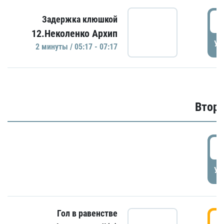
0
Задержка клюшкой
12.Неколенко Архип
УД
2 минуты / 05:17 - 07:17
Второ
2
УД
Гол в равенстве
3