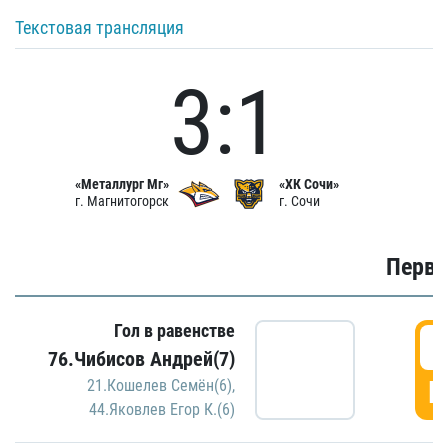
Текстовая трансляция
3:1
«Металлург Мг»
«ХК Сочи»
г. Магнитогорск
г. Сочи
Первы
Гол в равенстве
0
76.Чибисов Андрей(7)
Г
21.Кошелев Семён(6)
,
44.Яковлев Егор К.(6)