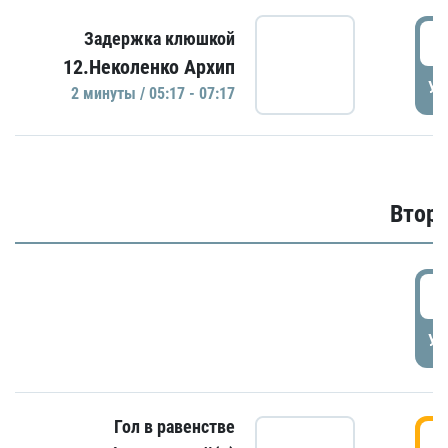
0
Задержка клюшкой
12.Неколенко Архип
УД
2 минуты / 05:17 - 07:17
Второ
2
УД
Гол в равенстве
3