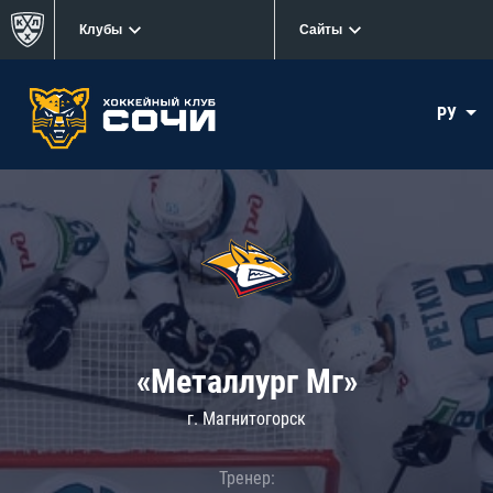
Клубы
Сайты
РУ
«Металлург Мг»
г. Магнитогорск
Тренер: