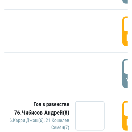
5
Г
5
УД
Гол в равенстве
5
76.Чибисов Андрей(8)
Г
6.Карри Джош(6)
,
21.Кошелев
Семён(7)