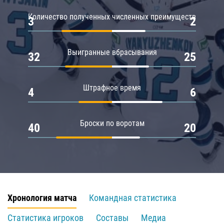
Количество полученных численных преимуществ
3
2
Выигранные вбрасывания
32
25
Штрафное время
4
6
Броски по воротам
40
20
Хронология матча
Командная статистика
Статистика игроков
Составы
Медиа