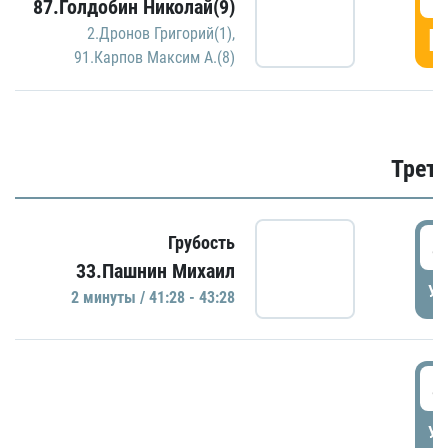
87.Голдобин Николай(9)
Г
2.Дронов Григорий(1)
,
91.Карпов Максим А.(8)
Трети
4
Грубость
33.Пашнин Михаил
УД
2 минуты / 41:28 - 43:28
4
УД