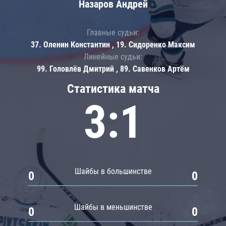
Назаров Андрей
Главные судьи:
37. Оленин Константин , 19. Сидоренко Максим
Линейные судьи:
99. Головлёв Дмитрий , 89. Савенков Артём
Статистика матча
3:1
Шайбы в большинстве
0
0
Шайбы в меньшинстве
0
0