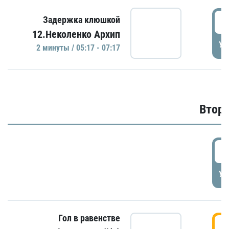
0
Задержка клюшкой
12.Неколенко Архип
УД
2 минуты / 05:17 - 07:17
Второ
2
УД
Гол в равенстве
3