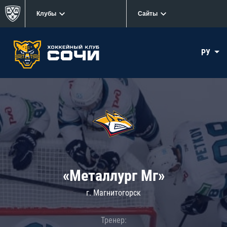
Клубы
Сайты
РУ
«Металлург Мг»
г. Магнитогорск
Тренер: