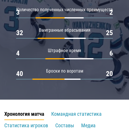
Количество полученных численных преимуществ
3
2
Выигранные вбрасывания
32
25
Штрафное время
4
6
Броски по воротам
40
20
Хронология матча
Командная статистика
Статистика игроков
Составы
Медиа