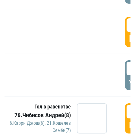
5
Г
5
УД
Гол в равенстве
5
76.Чибисов Андрей(8)
Г
6.Карри Джош(6)
,
21.Кошелев
Семён(7)