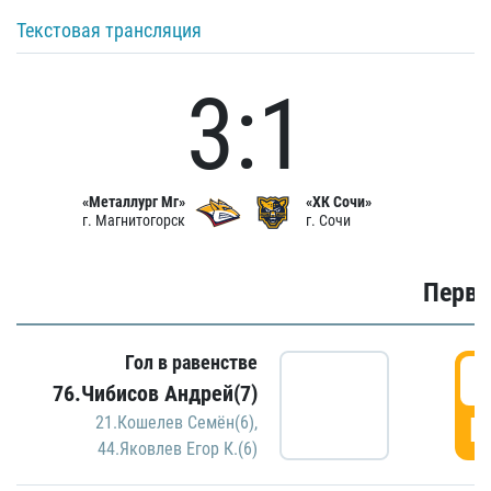
Текстовая трансляция
3:1
«Металлург Мг»
«ХК Сочи»
г. Магнитогорск
г. Сочи
Первы
Гол в равенстве
0
76.Чибисов Андрей(7)
Г
21.Кошелев Семён(6)
,
44.Яковлев Егор К.(6)