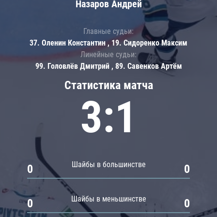
Назаров Андрей
Главные судьи:
37. Оленин Константин , 19. Сидоренко Максим
Линейные судьи:
99. Головлёв Дмитрий , 89. Савенков Артём
Статистика матча
3:1
Шайбы в большинстве
0
0
Шайбы в меньшинстве
0
0