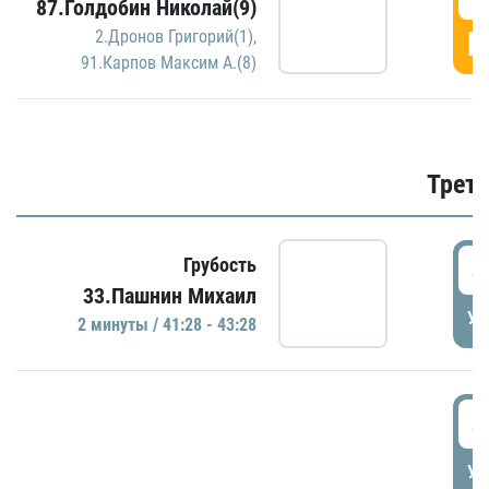
87.Голдобин Николай(9)
Г
2.Дронов Григорий(1)
,
91.Карпов Максим А.(8)
Трети
4
Грубость
33.Пашнин Михаил
УД
2 минуты / 41:28 - 43:28
4
УД