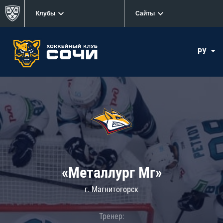
Клубы
Сайты
РУ
«Металлург Мг»
г. Магнитогорск
Тренер: