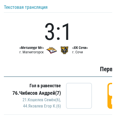
Текстовая трансляция
3:1
«Металлург Мг»
«ХК Сочи»
г. Магнитогорск
г. Сочи
Первы
Гол в равенстве
0
76.Чибисов Андрей(7)
Г
21.Кошелев Семён(6)
,
44.Яковлев Егор К.(6)