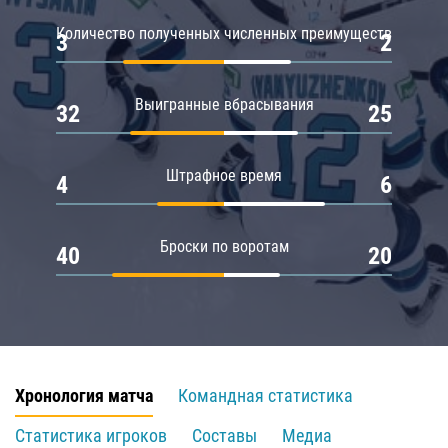
Количество полученных численных преимуществ
3
2
Выигранные вбрасывания
32
25
Штрафное время
4
6
Броски по воротам
40
20
Хронология матча
Командная статистика
Статистика игроков
Составы
Медиа