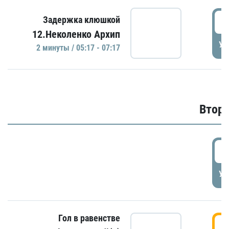
0
Задержка клюшкой
12.Неколенко Архип
УД
2 минуты / 05:17 - 07:17
Второ
2
УД
Гол в равенстве
3