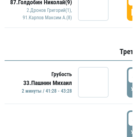
87.Голдобин Николай(9)
Г
2.Дронов Григорий(1)
,
91.Карпов Максим А.(8)
Трети
4
Грубость
33.Пашнин Михаил
УД
2 минуты / 41:28 - 43:28
4
УД