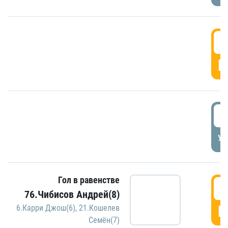
5
Г
5
УД
Гол в равенстве
5
76.Чибисов Андрей(8)
Г
6.Карри Джош(6)
,
21.Кошелев
Семён(7)