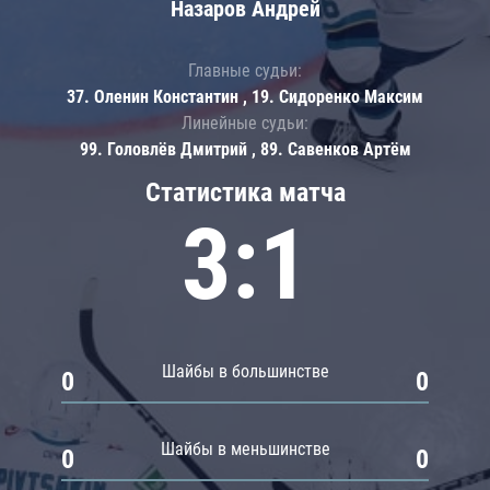
Назаров Андрей
Главные судьи:
37. Оленин Константин , 19. Сидоренко Максим
Линейные судьи:
99. Головлёв Дмитрий , 89. Савенков Артём
Статистика матча
3:1
Шайбы в большинстве
0
0
Шайбы в меньшинстве
0
0