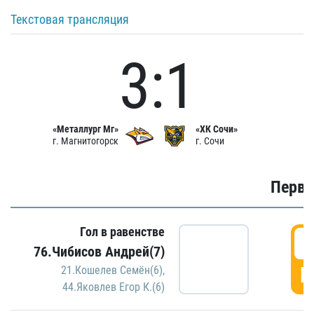
Текстовая трансляция
3:1
«Металлург Мг»
«ХК Сочи»
г. Магнитогорск
г. Сочи
Первы
Гол в равенстве
0
76.Чибисов Андрей(7)
Г
21.Кошелев Семён(6)
,
44.Яковлев Егор К.(6)