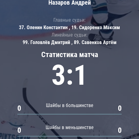
Назаров Андрей
Главные судьи:
37. Оленин Константин , 19. Сидоренко Максим
Линейные судьи:
99. Головлёв Дмитрий , 89. Савенков Артём
Статистика матча
3:1
Шайбы в большинстве
0
0
Шайбы в меньшинстве
0
0