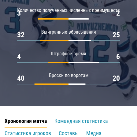
Количество полученных численных преимуществ
3
2
Выигранные вбрасывания
32
25
Штрафное время
4
6
Броски по воротам
40
20
Хронология матча
Командная статистика
Статистика игроков
Составы
Медиа