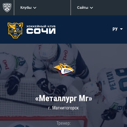
Клубы
Сайты
РУ
«Металлург Мг»
г. Магнитогорск
Тренер: