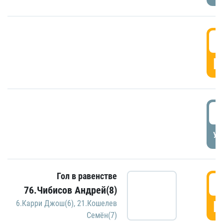
5
Г
5
УД
Гол в равенстве
5
76.Чибисов Андрей(8)
Г
6.Карри Джош(6)
,
21.Кошелев
Семён(7)