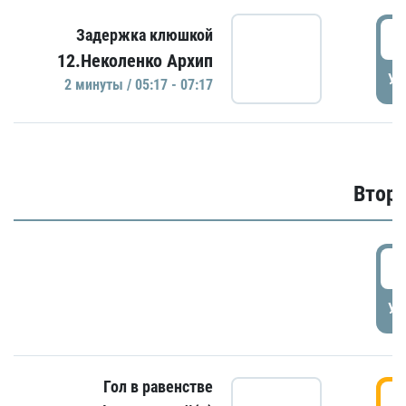
0
Задержка клюшкой
12.Неколенко Архип
УД
2 минуты / 05:17 - 07:17
Второ
2
УД
Гол в равенстве
3