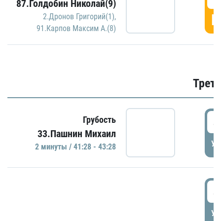
87.Голдобин Николай(9)
Г
2.Дронов Григорий(1)
,
91.Карпов Максим А.(8)
Трети
4
Грубость
33.Пашнин Михаил
УД
2 минуты / 41:28 - 43:28
4
УД