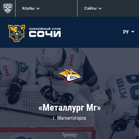
Клубы
Сайты
РУ
«Металлург Мг»
г. Магнитогорск
Тренер: