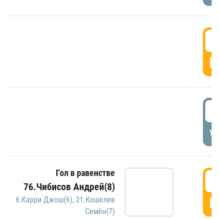
5
Г
5
УД
Гол в равенстве
5
76.Чибисов Андрей(8)
Г
6.Карри Джош(6)
,
21.Кошелев
Семён(7)