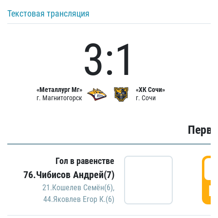
Текстовая трансляция
3:1
«Металлург Мг»
«ХК Сочи»
г. Магнитогорск
г. Сочи
Первы
Гол в равенстве
0
76.Чибисов Андрей(7)
Г
21.Кошелев Семён(6)
,
44.Яковлев Егор К.(6)