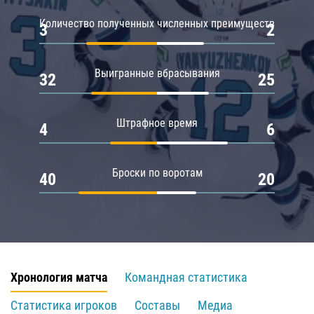
Количество полученных численных преимуществ
3
2
Выигранные вбрасывания
32
25
Штрафное время
4
6
Броски по воротам
40
20
Хронология матча
Командная статистика
Статистика игроков
Составы
Медиа