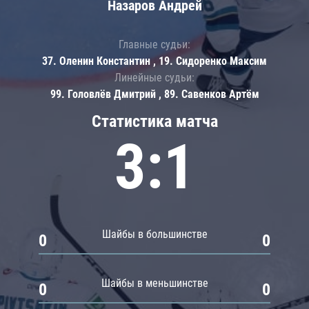
Назаров Андрей
Главные судьи:
37. Оленин Константин , 19. Сидоренко Максим
Линейные судьи:
99. Головлёв Дмитрий , 89. Савенков Артём
Статистика матча
3:1
Шайбы в большинстве
0
0
Шайбы в меньшинстве
0
0