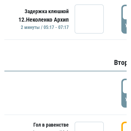
0
Задержка клюшкой
12.Неколенко Архип
УД
2 минуты / 05:17 - 07:17
Второ
2
УД
Гол в равенстве
3