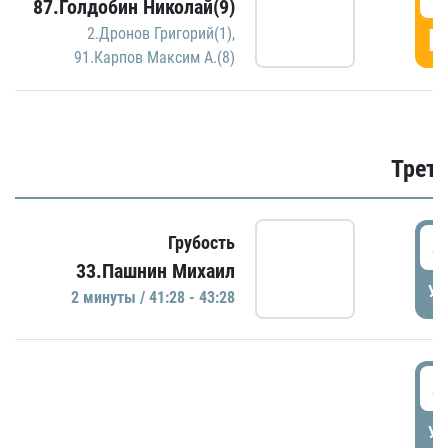
87.Голдобин Николай(9)
Г
2.Дронов Григорий(1)
,
91.Карпов Максим А.(8)
Трети
4
Грубость
33.Пашнин Михаил
УД
2 минуты / 41:28 - 43:28
4
УД