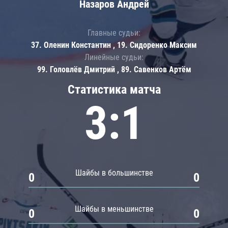
Назаров Андрей
Главные судьи:
37. Оленин Константин , 19. Сидоренко Максим
Линейные судьи:
99. Головлёв Дмитрий , 89. Савенков Артём
Статистика матча
3:1
Шайбы в большинстве
0
0
Шайбы в меньшинстве
0
0