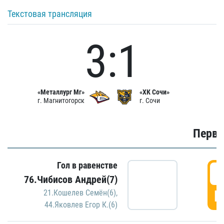
Текстовая трансляция
3:1
«Металлург Мг»
«ХК Сочи»
г. Магнитогорск
г. Сочи
Первы
Гол в равенстве
0
76.Чибисов Андрей(7)
Г
21.Кошелев Семён(6)
,
44.Яковлев Егор К.(6)