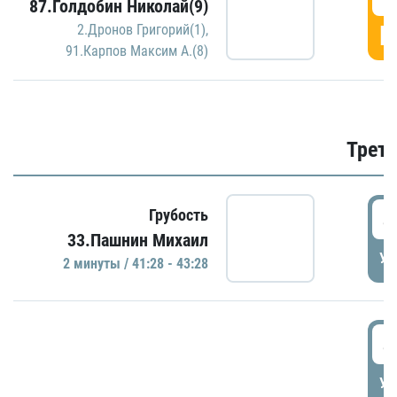
87.Голдобин Николай(9)
Г
2.Дронов Григорий(1)
,
91.Карпов Максим А.(8)
Трети
4
Грубость
33.Пашнин Михаил
УД
2 минуты / 41:28 - 43:28
4
УД