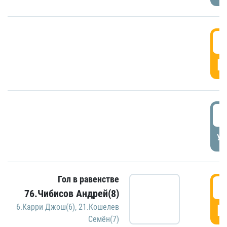
5
Г
5
УД
Гол в равенстве
5
76.Чибисов Андрей(8)
Г
6.Карри Джош(6)
,
21.Кошелев
Семён(7)