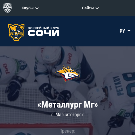
Клубы
Сайты
РУ
«Металлург Мг»
г. Магнитогорск
Тренер: