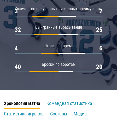
Количество полученных численных преимуществ
3
2
Выигранные вбрасывания
32
25
Штрафное время
4
6
Броски по воротам
40
20
Хронология матча
Командная статистика
Статистика игроков
Составы
Медиа