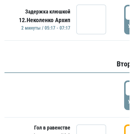
0
Задержка клюшкой
12.Неколенко Архип
УД
2 минуты / 05:17 - 07:17
Второ
2
УД
Гол в равенстве
3