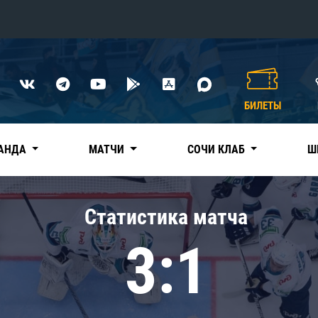
Конференция «Восток»
Дивизион Харламова
БИЛЕТЫ
Автомобилист
сляции
Ак Барс
АНДА
МАТЧИ
СОЧИ КЛАБ
Ш
Металлург Мг
Нефтехимик
 трансляции
Статистика матча
Трактор
магазин
3:1
Дивизион Чернышева
Авангард
ние КХЛ
Адмирал