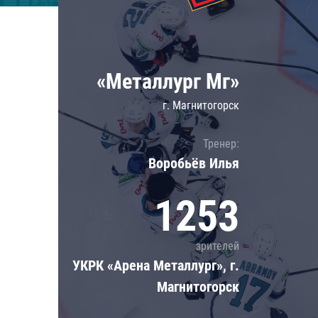
Локомотив
Северсталь
ЦСКА
«Металлург Мг»
Шанхайские Драконы
г. Магнитогорск
Тренер:
Воробьёв Илья
1253
зрителей
УКРК «Арена Металлург», г.
Магнитогорск