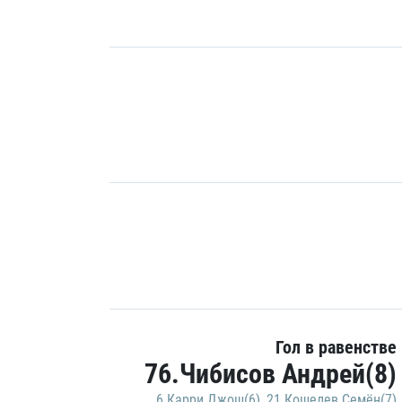
Гол в равенстве
76.Чибисов Андрей(8)
6.Карри Джош(6)
,
21.Кошелев Семён(7)