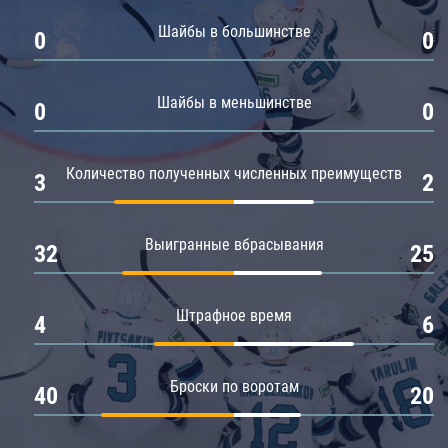
Амур
Шайбы в большинстве
0
0
Барыс
Салават Юлаев
Шайбы в меньшинстве
0
0
Сибирь
Количество полученных численных преимуществ
3
2
Выигранные вбрасывания
32
25
Штрафное время
4
6
Броски по воротам
40
20