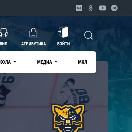
ВИП
АТРИБУТИКА
ВОЙТИ
КОЛА
МЕДИА
МХЛ