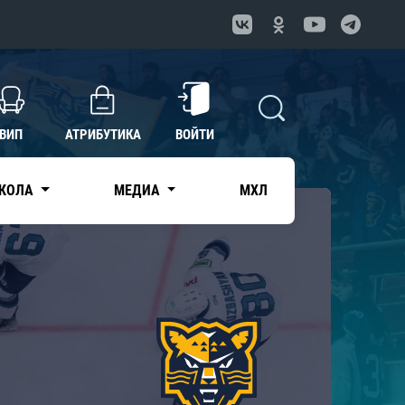
ВИП
АТРИБУТИКА
ВОЙТИ
КОЛА
МЕДИА
МХЛ