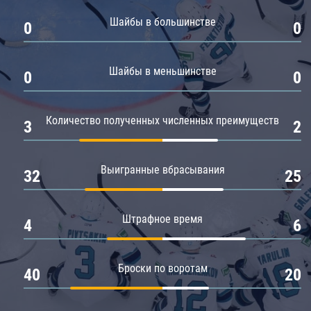
Амур
Шайбы в большинстве
0
0
Барыс
Салават Юлаев
Шайбы в меньшинстве
0
0
Сибирь
Количество полученных численных преимуществ
3
2
Выигранные вбрасывания
32
25
Штрафное время
4
6
Броски по воротам
40
20