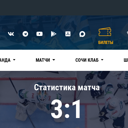
Конференция «Восток»
Дивизион Харламова
БИЛЕТЫ
Автомобилист
сляции
Ак Барс
АНДА
МАТЧИ
СОЧИ КЛАБ
Ш
Металлург Мг
Нефтехимик
 трансляции
Статистика матча
Трактор
магазин
3:1
Дивизион Чернышева
Авангард
ние КХЛ
Адмирал