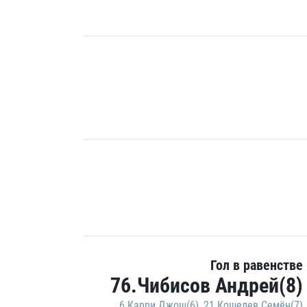
Гол в равенстве
76.Чибисов Андрей(8)
6.Карри Джош(6)
,
21.Кошелев Семён(7)