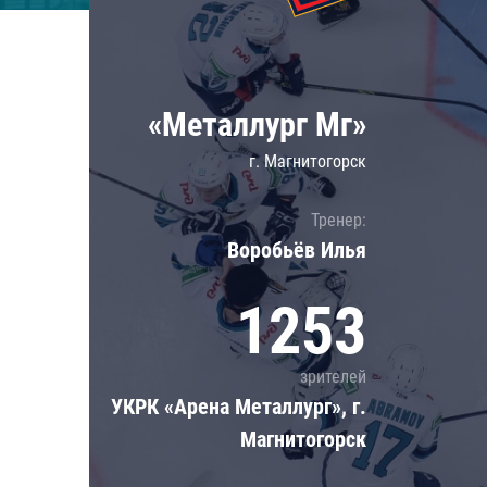
Локомотив
Северсталь
ЦСКА
«Металлург Мг»
Шанхайские Драконы
г. Магнитогорск
Тренер:
Воробьёв Илья
1253
зрителей
УКРК «Арена Металлург», г.
Магнитогорск