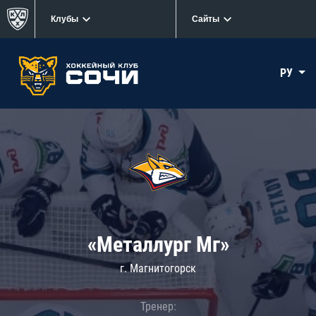
Клубы
Сайты
РУ
«Металлург Мг»
г. Магнитогорск
Тренер: