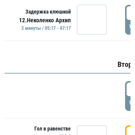
0
Задержка клюшкой
12.Неколенко Архип
УД
2 минуты / 05:17 - 07:17
Второ
2
УД
Гол в равенстве
3