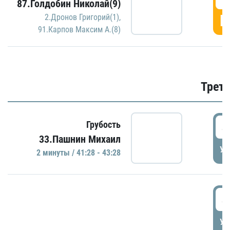
87.Голдобин Николай(9)
Г
2.Дронов Григорий(1)
,
91.Карпов Максим А.(8)
Трети
4
Грубость
33.Пашнин Михаил
УД
2 минуты / 41:28 - 43:28
4
УД