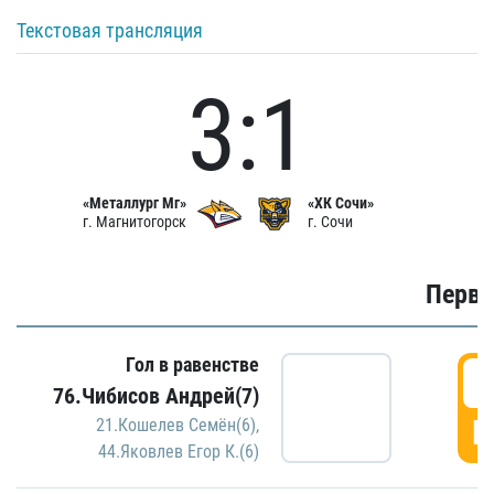
Текстовая трансляция
3:1
«Металлург Мг»
«ХК Сочи»
г. Магнитогорск
г. Сочи
Первы
Гол в равенстве
0
76.Чибисов Андрей(7)
Г
21.Кошелев Семён(6)
,
44.Яковлев Егор К.(6)