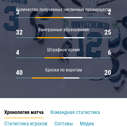
Количество полученных численных преимуществ
3
2
Выигранные вбрасывания
32
25
Штрафное время
4
6
Броски по воротам
40
20
Хронология матча
Командная статистика
Статистика игроков
Составы
Медиа