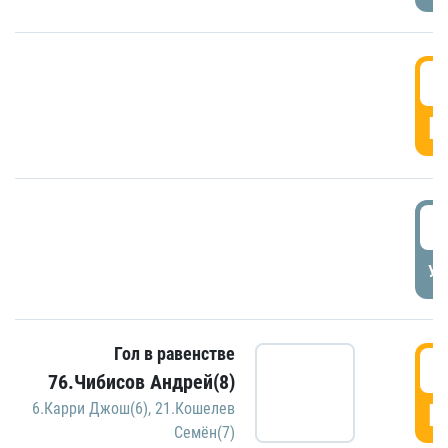
5
Г
5
УД
Гол в равенстве
5
76.Чибисов Андрей(8)
Г
6.Карри Джош(6)
,
21.Кошелев
Семён(7)