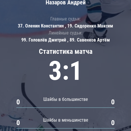
Назаров Андрей
Главные судьи:
37. Оленин Константин , 19. Сидоренко Максим
Линейные судьи:
99. Головлёв Дмитрий , 89. Савенков Артём
Статистика матча
3:1
Шайбы в большинстве
0
0
Шайбы в меньшинстве
0
0