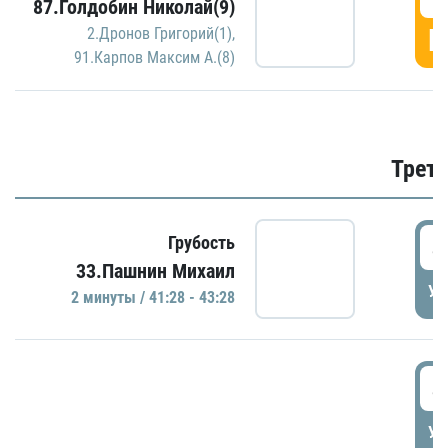
87.Голдобин Николай(9)
Г
2.Дронов Григорий(1)
,
91.Карпов Максим А.(8)
Трети
4
Грубость
33.Пашнин Михаил
УД
2 минуты / 41:28 - 43:28
4
УД