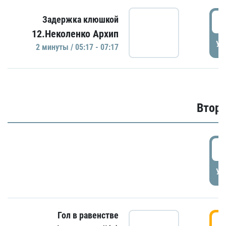
0
Задержка клюшкой
12.Неколенко Архип
УД
2 минуты / 05:17 - 07:17
Второ
2
УД
Гол в равенстве
3