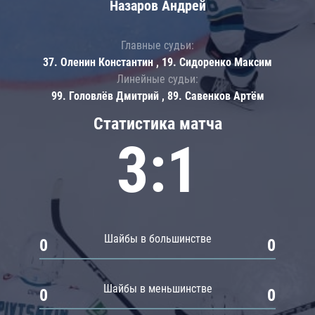
Назаров Андрей
Главные судьи:
37. Оленин Константин , 19. Сидоренко Максим
Линейные судьи:
99. Головлёв Дмитрий , 89. Савенков Артём
Статистика матча
3:1
Шайбы в большинстве
0
0
Шайбы в меньшинстве
0
0