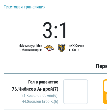
Текстовая трансляция
3:1
«Металлург Мг»
«ХК Сочи»
г. Магнитогорск
г. Сочи
Первы
Гол в равенстве
0
76.Чибисов Андрей(7)
Г
21.Кошелев Семён(6)
,
44.Яковлев Егор К.(6)