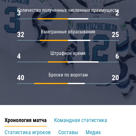
Количество полученных численных преимуществ
3
2
Выигранные вбрасывания
32
25
Штрафное время
4
6
Броски по воротам
40
20
Хронология матча
Командная статистика
Статистика игроков
Составы
Медиа