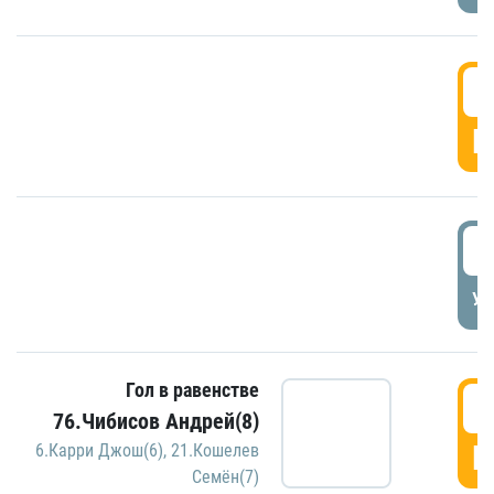
5
Г
5
УД
Гол в равенстве
5
76.Чибисов Андрей(8)
Г
6.Карри Джош(6)
,
21.Кошелев
Семён(7)