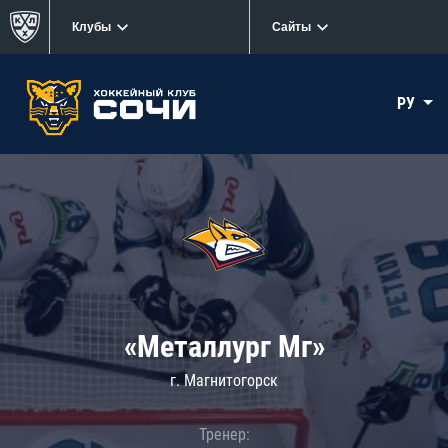
Клубы
Сайты
РУ
«Металлург Мг»
г. Магнитогорск
Тренер: