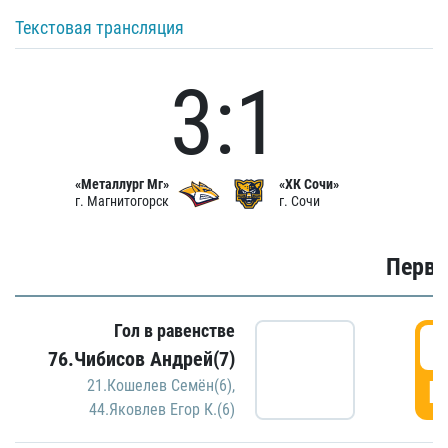
Текстовая трансляция
3:1
«Металлург Мг»
«ХК Сочи»
г. Магнитогорск
г. Сочи
Первы
Гол в равенстве
0
76.Чибисов Андрей(7)
Г
21.Кошелев Семён(6)
,
44.Яковлев Егор К.(6)