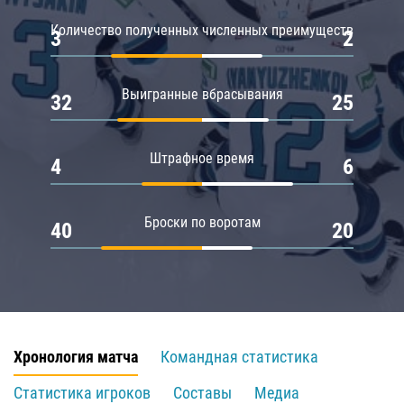
Количество полученных численных преимуществ
3
2
Выигранные вбрасывания
32
25
Штрафное время
4
6
Броски по воротам
40
20
Хронология матча
Командная статистика
Статистика игроков
Составы
Медиа