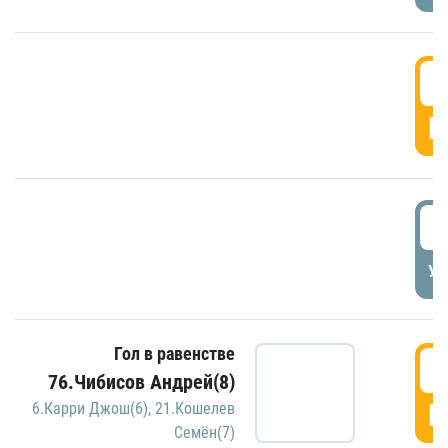
5
Г
5
УД
Гол в равенстве
5
76.Чибисов Андрей(8)
Г
6.Карри Джош(6)
,
21.Кошелев
Семён(7)