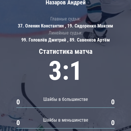
Назаров Андрей
Главные судьи:
37. Оленин Константин , 19. Сидоренко Максим
Линейные судьи:
99. Головлёв Дмитрий , 89. Савенков Артём
Статистика матча
3:1
Шайбы в большинстве
0
0
Шайбы в меньшинстве
0
0