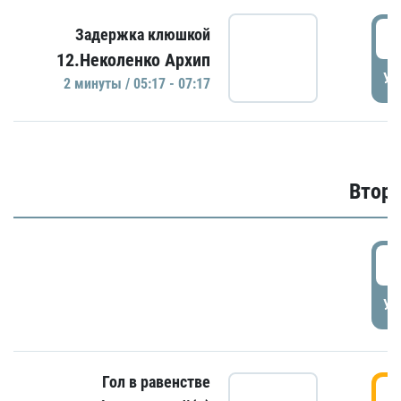
0
Задержка клюшкой
12.Неколенко Архип
УД
2 минуты / 05:17 - 07:17
Второ
2
УД
Гол в равенстве
3