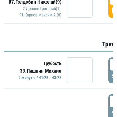
87.Голдобин Николай(9)
Г
2.Дронов Григорий(1)
,
91.Карпов Максим А.(8)
Трети
4
Грубость
33.Пашнин Михаил
УД
2 минуты / 41:28 - 43:28
4
УД