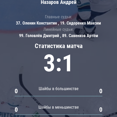
Назаров Андрей
Главные судьи:
37. Оленин Константин , 19. Сидоренко Максим
Линейные судьи:
99. Головлёв Дмитрий , 89. Савенков Артём
Статистика матча
3:1
Шайбы в большинстве
0
0
Шайбы в меньшинстве
0
0