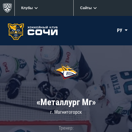
Клубы
Сайты
РУ
«Металлург Мг»
г. Магнитогорск
Тренер: