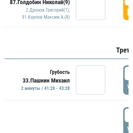
87.Голдобин Николай(9)
Г
2.Дронов Григорий(1)
,
91.Карпов Максим А.(8)
Трети
4
Грубость
33.Пашнин Михаил
УД
2 минуты / 41:28 - 43:28
4
УД