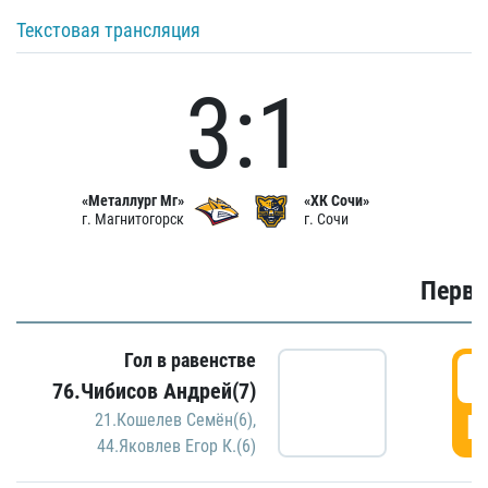
Текстовая трансляция
3:1
«Металлург Мг»
«ХК Сочи»
г. Магнитогорск
г. Сочи
Первы
Гол в равенстве
0
76.Чибисов Андрей(7)
Г
21.Кошелев Семён(6)
,
44.Яковлев Егор К.(6)