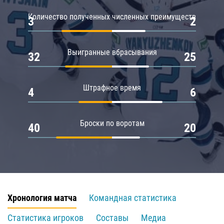
Количество полученных численных преимуществ
3
2
Выигранные вбрасывания
32
25
Штрафное время
4
6
Броски по воротам
40
20
Хронология матча
Командная статистика
Статистика игроков
Составы
Медиа