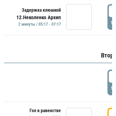
0
Задержка клюшкой
12.Неколенко Архип
УД
2 минуты / 05:17 - 07:17
Второ
2
УД
Гол в равенстве
3