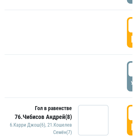
5
Г
5
УД
Гол в равенстве
5
76.Чибисов Андрей(8)
Г
6.Карри Джош(6)
,
21.Кошелев
Семён(7)