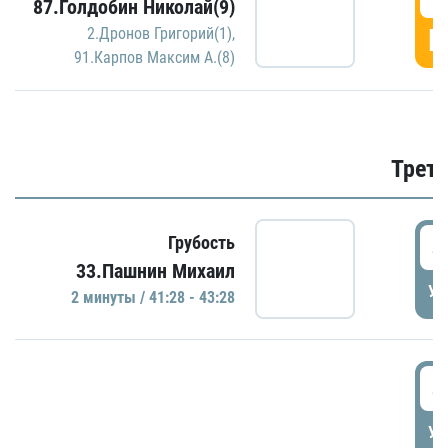
87.Голдобин Николай(9)
Г
2.Дронов Григорий(1)
,
91.Карпов Максим А.(8)
Трети
4
Грубость
33.Пашнин Михаил
УД
2 минуты / 41:28 - 43:28
4
УД