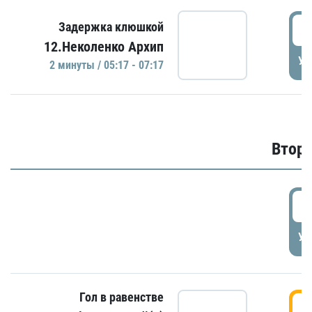
0
Задержка клюшкой
12.Неколенко Архип
УД
2 минуты / 05:17 - 07:17
Второ
2
УД
Гол в равенстве
3