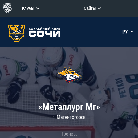
Клубы
Сайты
РУ
«Металлург Мг»
г. Магнитогорск
Тренер: