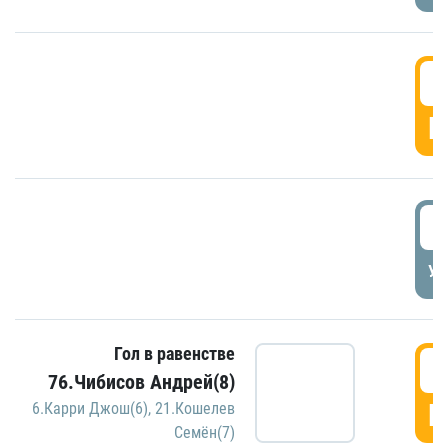
5
Г
5
УД
Гол в равенстве
5
76.Чибисов Андрей(8)
Г
6.Карри Джош(6)
,
21.Кошелев
Семён(7)