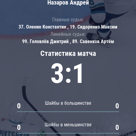
Назаров Андрей
Главные судьи:
37. Оленин Константин , 19. Сидоренко Максим
Линейные судьи:
99. Головлёв Дмитрий , 89. Савенков Артём
Статистика матча
3:1
Шайбы в большинстве
0
0
Шайбы в меньшинстве
0
0