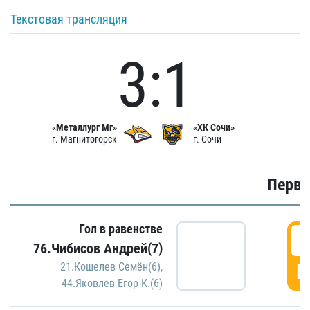
Текстовая трансляция
3:1
«Металлург Мг»
«ХК Сочи»
г. Магнитогорск
г. Сочи
Первы
Гол в равенстве
0
76.Чибисов Андрей(7)
Г
21.Кошелев Семён(6)
,
44.Яковлев Егор К.(6)