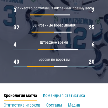
Количество полученных численных преимуществ
3
2
Выигранные вбрасывания
32
25
Штрафное время
4
6
Броски по воротам
40
20
Хронология матча
Командная статистика
Статистика игроков
Составы
Медиа