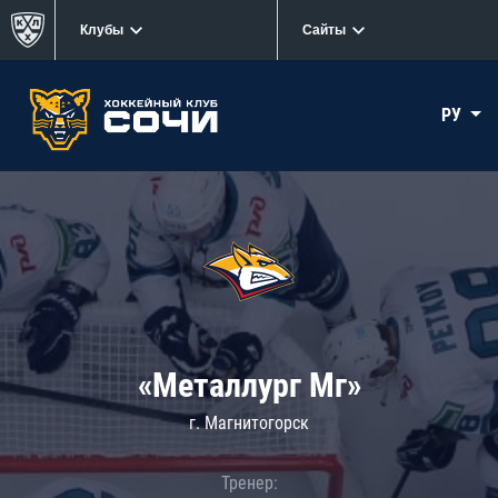
Клубы
Сайты
РУ
«Металлург Мг»
г. Магнитогорск
Тренер: