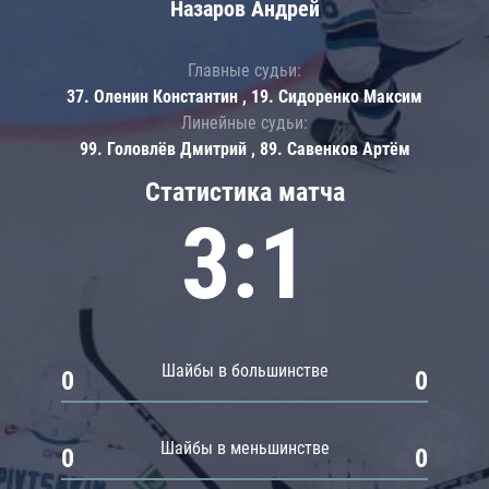
Назаров Андрей
Главные судьи:
37. Оленин Константин , 19. Сидоренко Максим
Линейные судьи:
99. Головлёв Дмитрий , 89. Савенков Артём
Статистика матча
3:1
Шайбы в большинстве
0
0
Шайбы в меньшинстве
0
0