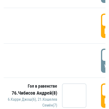
5
Г
5
УД
Гол в равенстве
5
76.Чибисов Андрей(8)
Г
6.Карри Джош(6)
,
21.Кошелев
Семён(7)