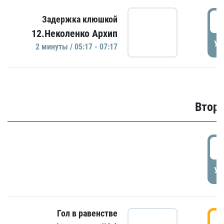
0
Задержка клюшкой
12.Неколенко Архип
УД
2 минуты / 05:17 - 07:17
Второ
2
УД
Гол в равенстве
3