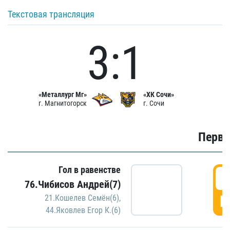
Текстовая трансляция
3:1
«Металлург Мг»
«ХК Сочи»
г. Магнитогорск
г. Сочи
Первы
Гол в равенстве
0
76.Чибисов Андрей(7)
Г
21.Кошелев Семён(6)
,
44.Яковлев Егор К.(6)