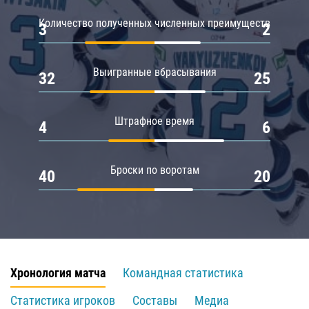
Количество полученных численных преимуществ
3
2
Выигранные вбрасывания
32
25
Штрафное время
4
6
Броски по воротам
40
20
Хронология матча
Командная статистика
Статистика игроков
Составы
Медиа