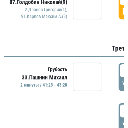
87.Голдобин Николай(9)
Г
2.Дронов Григорий(1)
,
91.Карпов Максим А.(8)
Трети
4
Грубость
33.Пашнин Михаил
УД
2 минуты / 41:28 - 43:28
4
УД