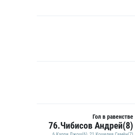
Гол в равенстве
76.Чибисов Андрей(8)
6.Карри Джош(6)
,
21.Кошелев Семён(7)