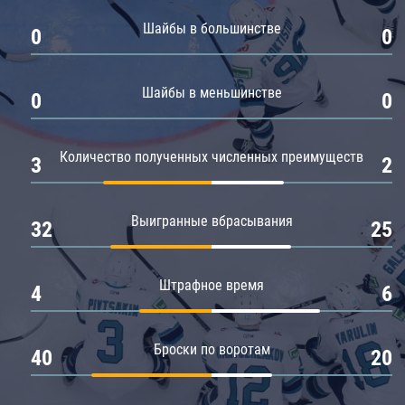
Амур
Шайбы в большинстве
0
0
Барыс
Салават Юлаев
Шайбы в меньшинстве
0
0
Сибирь
Количество полученных численных преимуществ
3
2
Выигранные вбрасывания
32
25
Штрафное время
4
6
Броски по воротам
40
20