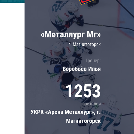
Локомотив
Северсталь
ЦСКА
«Металлург Мг»
Шанхайские Драконы
г. Магнитогорск
Тренер:
Воробьёв Илья
1253
зрителей
УКРК «Арена Металлург», г.
Магнитогорск