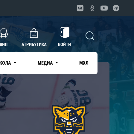
ВИП
АТРИБУТИКА
ВОЙТИ
КОЛА
МЕДИА
МХЛ