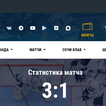
Конференция «Восток»
Дивизион Харламова
БИЛЕТЫ
Автомобилист
сляции
Ак Барс
АНДА
МАТЧИ
СОЧИ КЛАБ
Ш
Металлург Мг
Нефтехимик
 трансляции
Статистика матча
Трактор
магазин
3:1
Дивизион Чернышева
Авангард
ние КХЛ
Адмирал