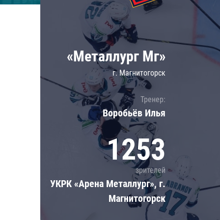
Локомотив
Северсталь
ЦСКА
«Металлург Мг»
Шанхайские Драконы
г. Магнитогорск
Тренер:
Воробьёв Илья
1253
зрителей
УКРК «Арена Металлург», г.
Магнитогорск