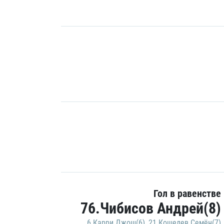
Гол в равенстве
76.Чибисов Андрей(8)
6.Карри Джош(6)
,
21.Кошелев Семён(7)