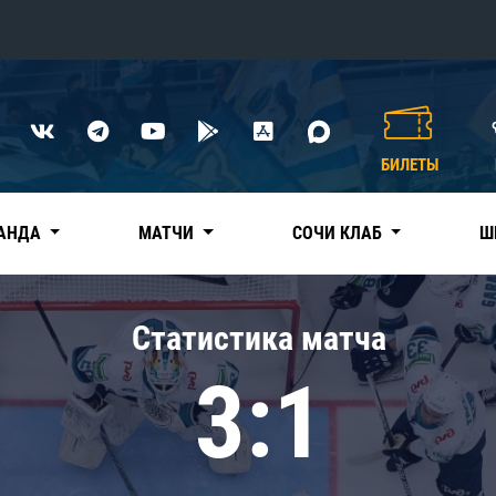
Конференция «Восток»
Дивизион Харламова
БИЛЕТЫ
Автомобилист
сляции
Ак Барс
АНДА
МАТЧИ
СОЧИ КЛАБ
Ш
Металлург Мг
Нефтехимик
 трансляции
Статистика матча
Трактор
магазин
3:1
Дивизион Чернышева
Авангард
ние КХЛ
Адмирал