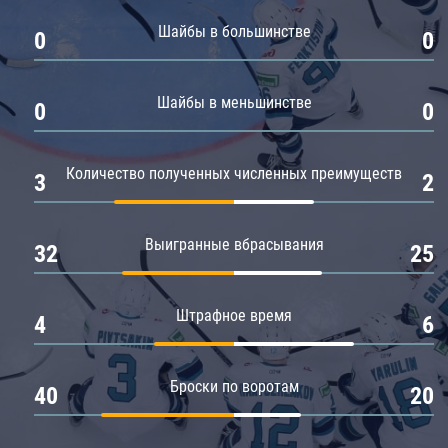
Амур
Шайбы в большинстве
0
0
Барыс
Салават Юлаев
Шайбы в меньшинстве
0
0
Сибирь
Количество полученных численных преимуществ
3
2
Выигранные вбрасывания
32
25
Штрафное время
4
6
Броски по воротам
40
20