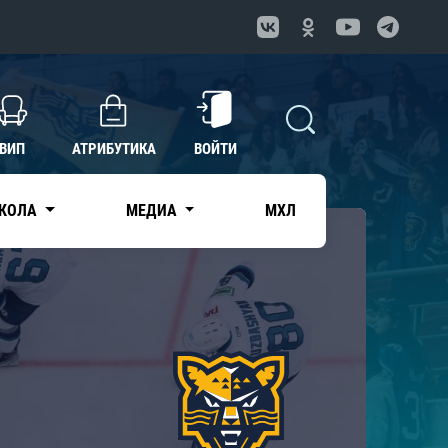
ВИП
АТРИБУТИКА
ВОЙТИ
КОЛА
МЕДИА
МХЛ