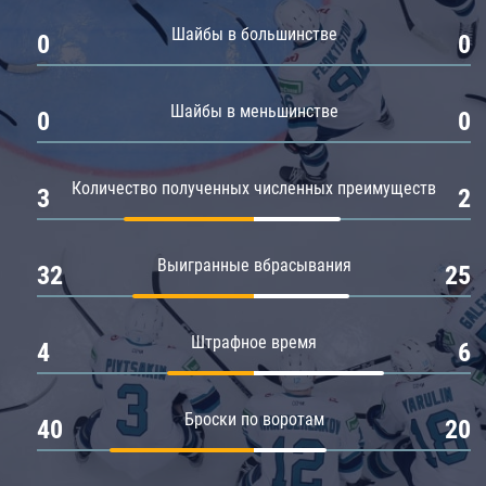
Амур
Шайбы в большинстве
0
0
Барыс
Салават Юлаев
Шайбы в меньшинстве
0
0
Сибирь
Количество полученных численных преимуществ
3
2
Выигранные вбрасывания
32
25
Штрафное время
4
6
Броски по воротам
40
20