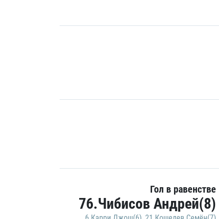
Гол в равенстве
76.Чибисов Андрей(8)
6.Карри Джош(6)
,
21.Кошелев Семён(7)