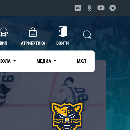
ВИП
АТРИБУТИКА
ВОЙТИ
КОЛА
МЕДИА
МХЛ