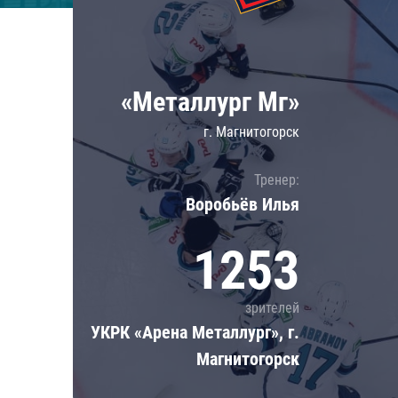
Локомотив
Северсталь
ЦСКА
«Металлург Мг»
Шанхайские Драконы
г. Магнитогорск
Тренер:
Воробьёв Илья
1253
зрителей
УКРК «Арена Металлург», г.
Магнитогорск