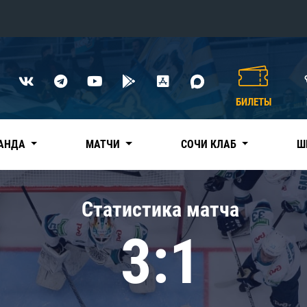
Конференция «Восток»
Дивизион Харламова
БИЛЕТЫ
Автомобилист
сляции
Ак Барс
АНДА
МАТЧИ
СОЧИ КЛАБ
Ш
Металлург Мг
Нефтехимик
 трансляции
Статистика матча
Трактор
магазин
3:1
Дивизион Чернышева
Авангард
ние КХЛ
Адмирал