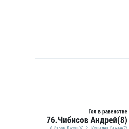
Гол в равенстве
76.Чибисов Андрей(8)
6.Карри Джош(6)
,
21.Кошелев Семён(7)