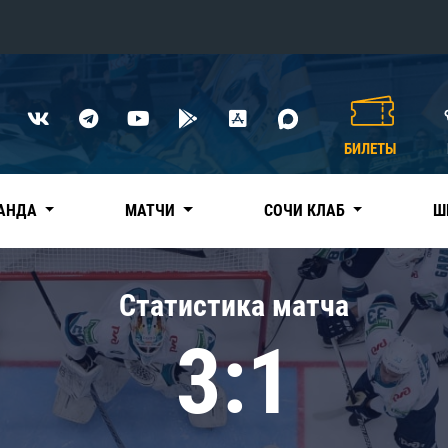
Конференция «Восток»
Дивизион Харламова
БИЛЕТЫ
Автомобилист
сляции
Ак Барс
АНДА
МАТЧИ
СОЧИ КЛАБ
Ш
Металлург Мг
Нефтехимик
 трансляции
Статистика матча
Трактор
магазин
3:1
Дивизион Чернышева
Авангард
ние КХЛ
Адмирал