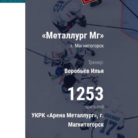
Локомотив
Северсталь
ЦСКА
«Металлург Мг»
Шанхайские Драконы
г. Магнитогорск
Тренер:
Воробьёв Илья
1253
зрителей
УКРК «Арена Металлург», г.
Магнитогорск