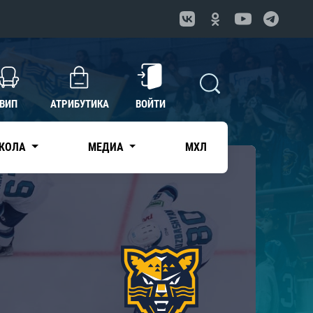
ВИП
АТРИБУТИКА
ВОЙТИ
КОЛА
МЕДИА
МХЛ