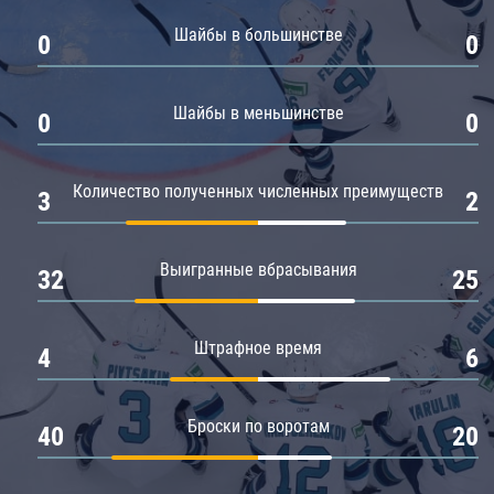
Амур
Шайбы в большинстве
0
0
Барыс
Салават Юлаев
Шайбы в меньшинстве
0
0
Сибирь
Количество полученных численных преимуществ
3
2
Выигранные вбрасывания
32
25
Штрафное время
4
6
Броски по воротам
40
20