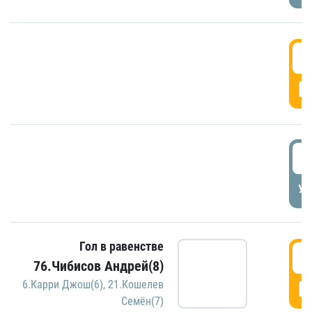
5
Г
5
УД
Гол в равенстве
5
76.Чибисов Андрей(8)
Г
6.Карри Джош(6)
,
21.Кошелев
Семён(7)