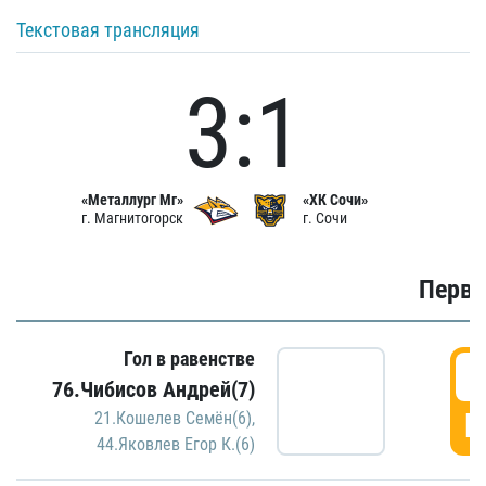
Текстовая трансляция
3:1
«Металлург Мг»
«ХК Сочи»
г. Магнитогорск
г. Сочи
Первы
Гол в равенстве
0
76.Чибисов Андрей(7)
Г
21.Кошелев Семён(6)
,
44.Яковлев Егор К.(6)