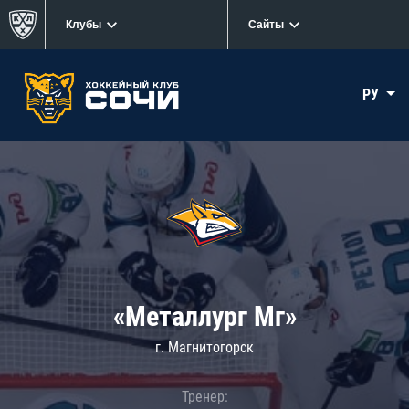
Клубы
Сайты
РУ
«Металлург Мг»
г. Магнитогорск
Тренер: