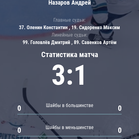
Назаров Андрей
Главные судьи:
37. Оленин Константин , 19. Сидоренко Максим
Линейные судьи:
99. Головлёв Дмитрий , 89. Савенков Артём
Статистика матча
3:1
Шайбы в большинстве
0
0
Шайбы в меньшинстве
0
0