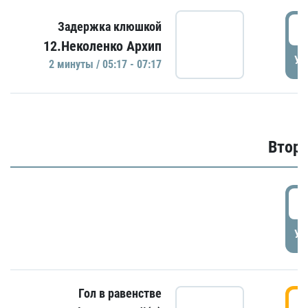
0
Задержка клюшкой
12.Неколенко Архип
УД
2 минуты / 05:17 - 07:17
Второ
2
УД
Гол в равенстве
3