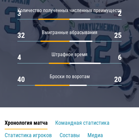
Количество полученных численных преимуществ
3
2
Выигранные вбрасывания
32
25
Штрафное время
4
6
Броски по воротам
40
20
Хронология матча
Командная статистика
Статистика игроков
Составы
Медиа