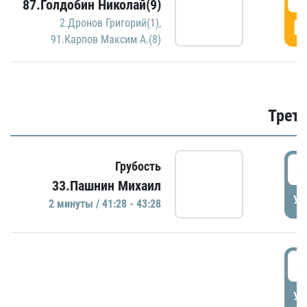
87.Голдобин Николай(9)
Г
2.Дронов Григорий(1)
,
91.Карпов Максим А.(8)
Трети
4
Грубость
33.Пашнин Михаил
УД
2 минуты / 41:28 - 43:28
4
УД