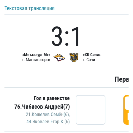
Текстовая трансляция
3:1
«Металлург Мг»
«ХК Сочи»
г. Магнитогорск
г. Сочи
Первы
Гол в равенстве
0
76.Чибисов Андрей(7)
Г
21.Кошелев Семён(6)
,
44.Яковлев Егор К.(6)