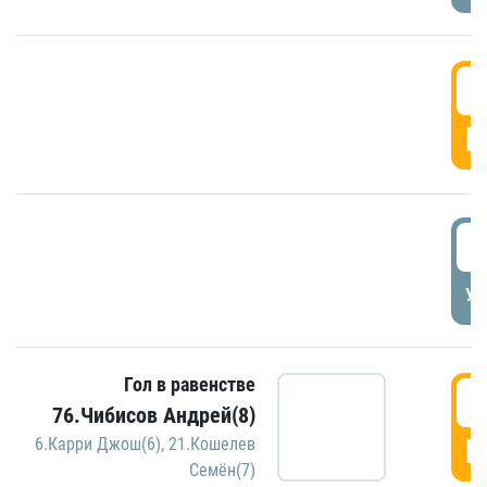
5
Г
5
УД
Гол в равенстве
5
76.Чибисов Андрей(8)
Г
6.Карри Джош(6)
,
21.Кошелев
Семён(7)