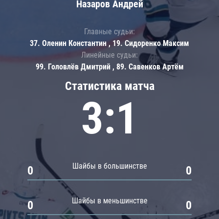
Назаров Андрей
Главные судьи:
37. Оленин Константин , 19. Сидоренко Максим
Линейные судьи:
99. Головлёв Дмитрий , 89. Савенков Артём
Статистика матча
3:1
Шайбы в большинстве
0
0
Шайбы в меньшинстве
0
0