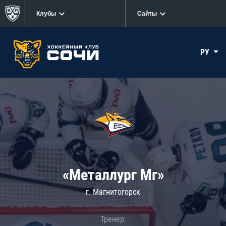
Клубы
Сайты
РУ
«Металлург Мг»
г. Магнитогорск
Тренер: