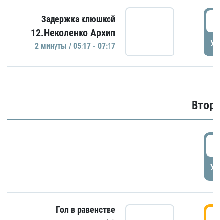
0
Задержка клюшкой
12.Неколенко Архип
УД
2 минуты / 05:17 - 07:17
Второ
2
УД
Гол в равенстве
3