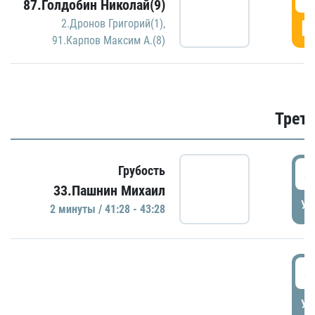
87.Голдобин Николай(9)
Г
2.Дронов Григорий(1)
,
91.Карпов Максим А.(8)
Трети
4
Грубость
33.Пашнин Михаил
УД
2 минуты / 41:28 - 43:28
4
УД