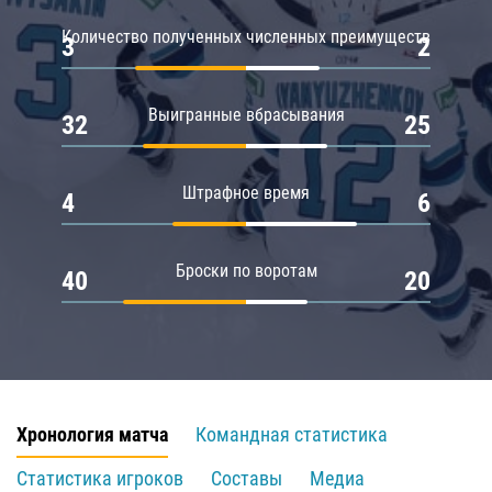
Количество полученных численных преимуществ
3
2
Выигранные вбрасывания
32
25
Штрафное время
4
6
Броски по воротам
40
20
Хронология матча
Командная статистика
Статистика игроков
Составы
Медиа