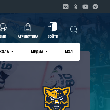
ВИП
АТРИБУТИКА
ВОЙТИ
КОЛА
МЕДИА
МХЛ