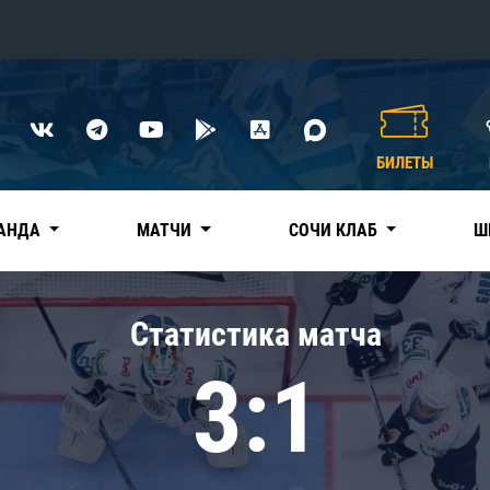
Конференция «Восток»
Дивизион Харламова
БИЛЕТЫ
Автомобилист
сляции
Ак Барс
АНДА
МАТЧИ
СОЧИ КЛАБ
Ш
Металлург Мг
Нефтехимик
 трансляции
Статистика матча
Трактор
магазин
3:1
Дивизион Чернышева
Авангард
ние КХЛ
Адмирал