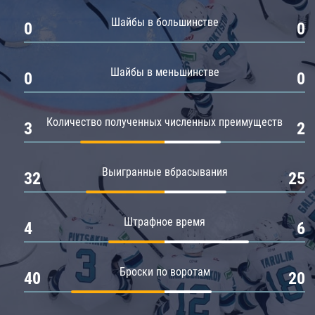
Амур
Шайбы в большинстве
0
0
Барыс
Салават Юлаев
Шайбы в меньшинстве
0
0
Сибирь
Количество полученных численных преимуществ
3
2
Выигранные вбрасывания
32
25
Штрафное время
4
6
Броски по воротам
40
20