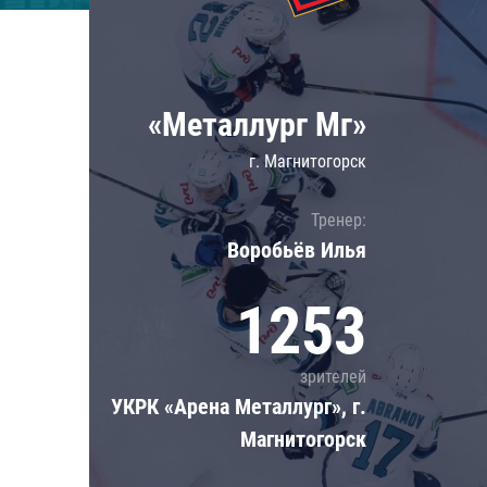
Локомотив
Северсталь
ЦСКА
«Металлург Мг»
Шанхайские Драконы
г. Магнитогорск
Тренер:
Воробьёв Илья
1253
зрителей
УКРК «Арена Металлург», г.
Магнитогорск