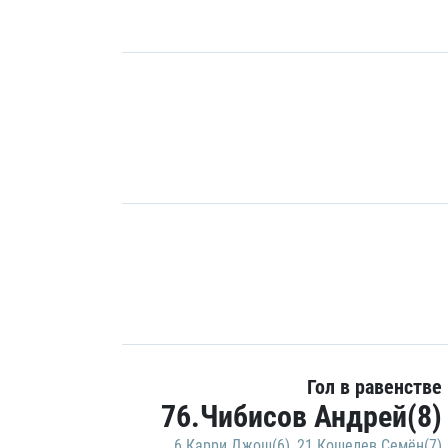
Гол в равенстве
76.Чибисов Андрей(8)
6.Карри Джош(6)
,
21.Кошелев Семён(7)