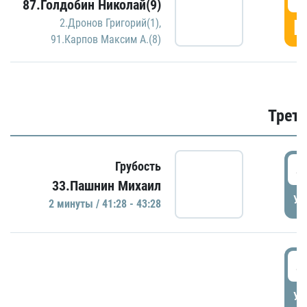
87.Голдобин Николай(9)
Г
2.Дронов Григорий(1)
,
91.Карпов Максим А.(8)
Трети
4
Грубость
33.Пашнин Михаил
УД
2 минуты / 41:28 - 43:28
4
УД