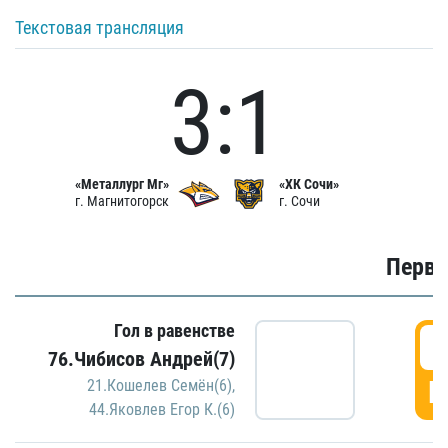
Текстовая трансляция
3:1
«Металлург Мг»
«ХК Сочи»
г. Магнитогорск
г. Сочи
Первы
Гол в равенстве
0
76.Чибисов Андрей(7)
Г
21.Кошелев Семён(6)
,
44.Яковлев Егор К.(6)