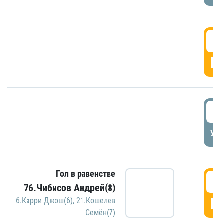
5
Г
5
УД
Гол в равенстве
5
76.Чибисов Андрей(8)
Г
6.Карри Джош(6)
,
21.Кошелев
Семён(7)