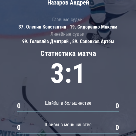
Назаров Андрей
Главные судьи:
37. Оленин Константин , 19. Сидоренко Максим
Линейные судьи:
99. Головлёв Дмитрий , 89. Савенков Артём
Статистика матча
3:1
Шайбы в большинстве
0
0
Шайбы в меньшинстве
0
0