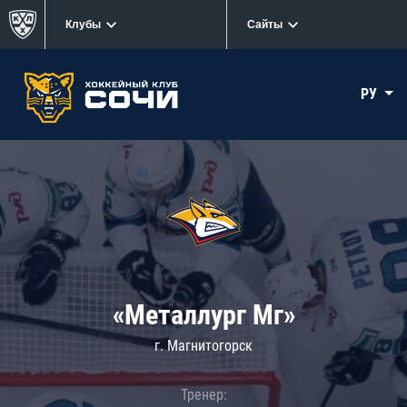
Клубы
Сайты
РУ
«Металлург Мг»
г. Магнитогорск
Тренер: