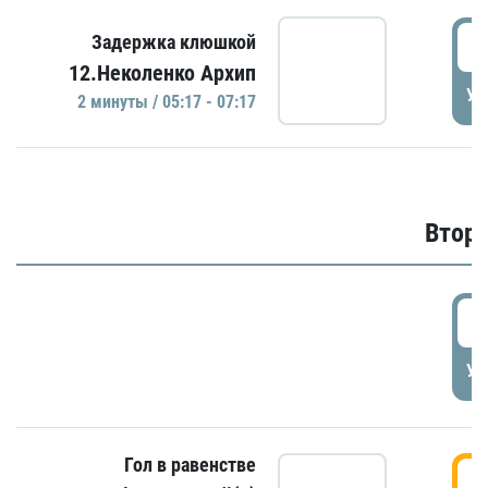
0
Задержка клюшкой
12.Неколенко Архип
УД
2 минуты / 05:17 - 07:17
Второ
2
УД
Гол в равенстве
3