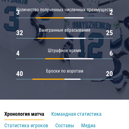
Количество полученных численных преимуществ
3
2
Выигранные вбрасывания
32
25
Штрафное время
4
6
Броски по воротам
40
20
Хронология матча
Командная статистика
Статистика игроков
Составы
Медиа