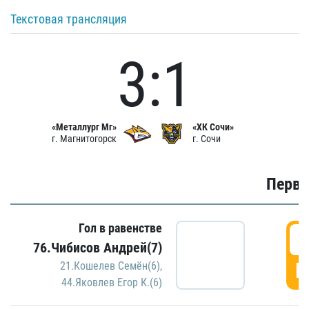
Текстовая трансляция
3:1
«Металлург Мг»
«ХК Сочи»
г. Магнитогорск
г. Сочи
Первы
Гол в равенстве
0
76.Чибисов Андрей(7)
Г
21.Кошелев Семён(6)
,
44.Яковлев Егор К.(6)