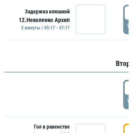
0
Задержка клюшкой
12.Неколенко Архип
УД
2 минуты / 05:17 - 07:17
Второ
2
УД
Гол в равенстве
3