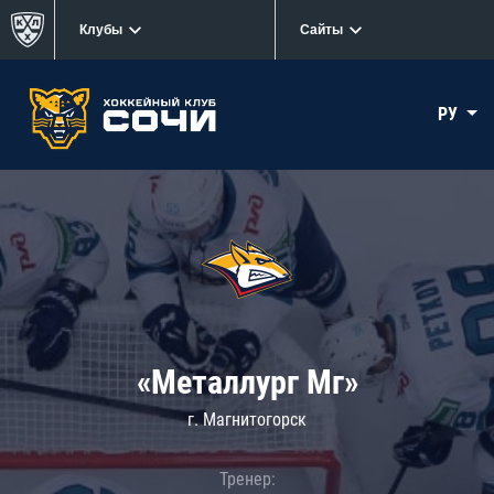
Клубы
Сайты
РУ
«Металлург Мг»
г. Магнитогорск
Тренер: