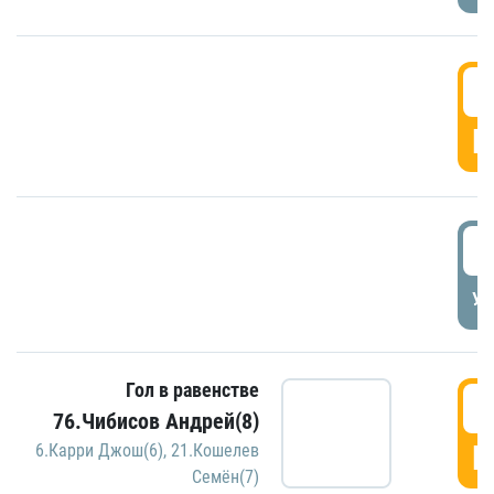
5
Г
5
УД
Гол в равенстве
5
76.Чибисов Андрей(8)
Г
6.Карри Джош(6)
,
21.Кошелев
Семён(7)