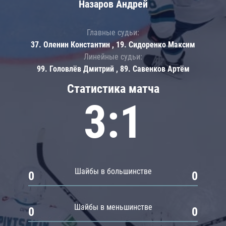
Назаров Андрей
Главные судьи:
37. Оленин Константин , 19. Сидоренко Максим
Линейные судьи:
99. Головлёв Дмитрий , 89. Савенков Артём
Статистика матча
3:1
Шайбы в большинстве
0
0
Шайбы в меньшинстве
0
0