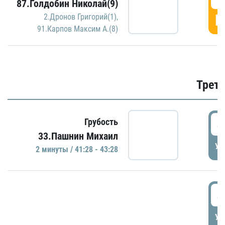
87.Голдобин Николай(9)
Г
2.Дронов Григорий(1)
,
91.Карпов Максим А.(8)
Трети
4
Грубость
33.Пашнин Михаил
УД
2 минуты / 41:28 - 43:28
4
УД