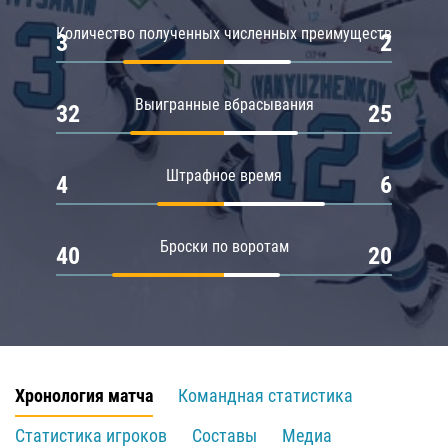
Количество полученных численных преимуществ
3
2
Выигранные вбрасывания
32
25
Штрафное время
4
6
Броски по воротам
40
20
Хронология матча
Командная статистика
Статистика игроков
Составы
Медиа