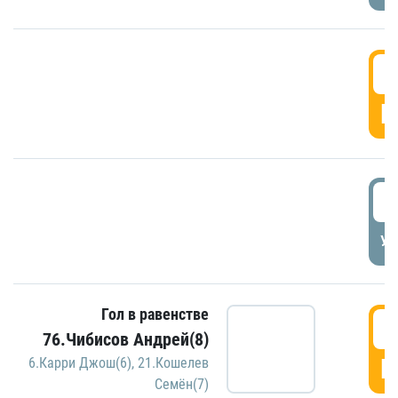
5
Г
5
УД
Гол в равенстве
5
76.Чибисов Андрей(8)
Г
6.Карри Джош(6)
,
21.Кошелев
Семён(7)