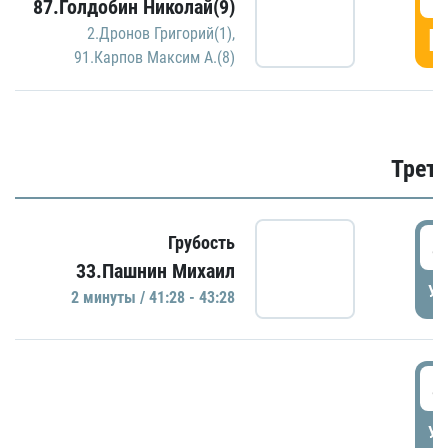
87.Голдобин Николай(9)
Г
2.Дронов Григорий(1)
,
91.Карпов Максим А.(8)
Трети
4
Грубость
33.Пашнин Михаил
УД
2 минуты / 41:28 - 43:28
4
УД