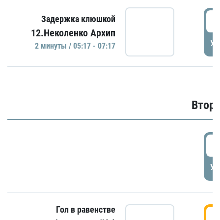
0
Задержка клюшкой
12.Неколенко Архип
УД
2 минуты / 05:17 - 07:17
Второ
2
УД
Гол в равенстве
3