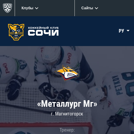
Клубы
Сайты
РУ
«Металлург Мг»
г. Магнитогорск
Тренер: