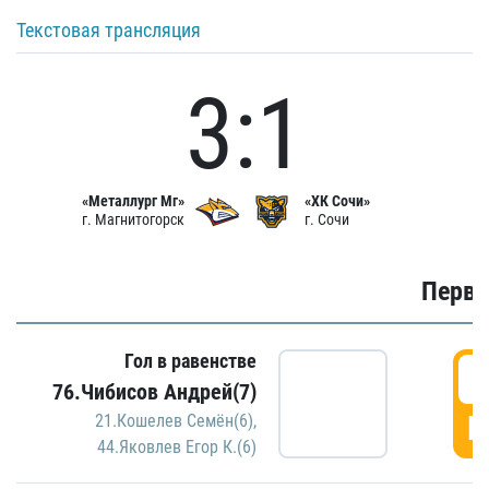
Текстовая трансляция
3:1
«Металлург Мг»
«ХК Сочи»
г. Магнитогорск
г. Сочи
Первы
Гол в равенстве
0
76.Чибисов Андрей(7)
Г
21.Кошелев Семён(6)
,
44.Яковлев Егор К.(6)