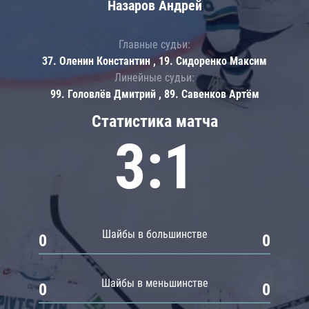
Назаров Андрей
Главные судьи:
37. Оленин Константин , 19. Сидоренко Максим
Линейные судьи:
99. Головлёв Дмитрий , 89. Савенков Артём
Статистика матча
3:1
Шайбы в большинстве
0
0
Шайбы в меньшинстве
0
0