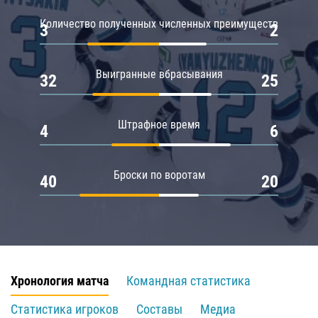
Количество полученных численных преимуществ
3
2
Выигранные вбрасывания
32
25
Штрафное время
4
6
Броски по воротам
40
20
Хронология матча
Командная статистика
Статистика игроков
Составы
Медиа