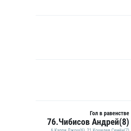
Гол в равенстве
76.Чибисов Андрей(8)
6.Карри Джош(6)
,
21.Кошелев Семён(7)