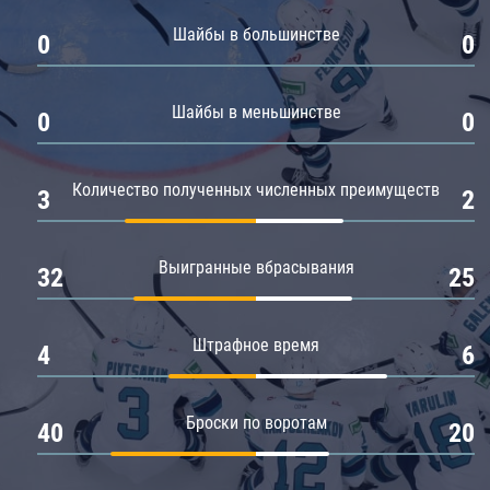
Амур
Шайбы в большинстве
0
0
Барыс
Салават Юлаев
Шайбы в меньшинстве
0
0
Сибирь
Количество полученных численных преимуществ
3
2
Выигранные вбрасывания
32
25
Штрафное время
4
6
Броски по воротам
40
20