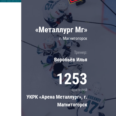
Локомотив
Северсталь
ЦСКА
«Металлург Мг»
Шанхайские Драконы
г. Магнитогорск
Тренер:
Воробьёв Илья
1253
зрителей
УКРК «Арена Металлург», г.
Магнитогорск