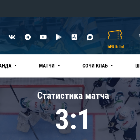
Конференция «Восток»
Дивизион Харламова
БИЛЕТЫ
Автомобилист
сляции
Ак Барс
АНДА
МАТЧИ
СОЧИ КЛАБ
Ш
Металлург Мг
Нефтехимик
 трансляции
Статистика матча
Трактор
магазин
3:1
Дивизион Чернышева
Авангард
ние КХЛ
Адмирал