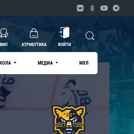
ВИП
АТРИБУТИКА
ВОЙТИ
КОЛА
МЕДИА
МХЛ