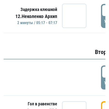
0
Задержка клюшкой
12.Неколенко Архип
УД
2 минуты / 05:17 - 07:17
Второ
2
УД
Гол в равенстве
3