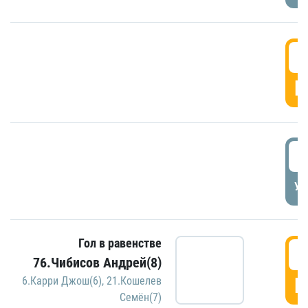
5
Г
5
УД
Гол в равенстве
5
76.Чибисов Андрей(8)
Г
6.Карри Джош(6)
,
21.Кошелев
Семён(7)