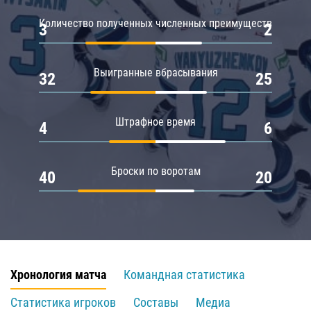
Количество полученных численных преимуществ
3
2
Выигранные вбрасывания
32
25
Штрафное время
4
6
Броски по воротам
40
20
Хронология матча
Командная статистика
Статистика игроков
Составы
Медиа