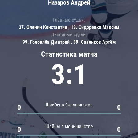
Назаров Андрей
Главные судьи:
37. Оленин Константин , 19. Сидоренко Максим
Линейные судьи:
99. Головлёв Дмитрий , 89. Савенков Артём
Статистика матча
3:1
Шайбы в большинстве
0
0
Шайбы в меньшинстве
0
0