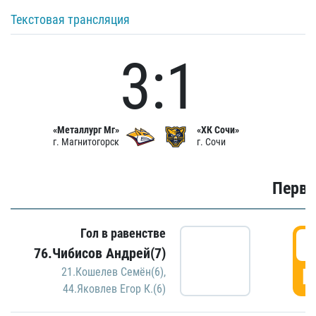
Текстовая трансляция
3:1
«Металлург Мг»
«ХК Сочи»
г. Магнитогорск
г. Сочи
Первы
Гол в равенстве
0
76.Чибисов Андрей(7)
Г
21.Кошелев Семён(6)
,
44.Яковлев Егор К.(6)