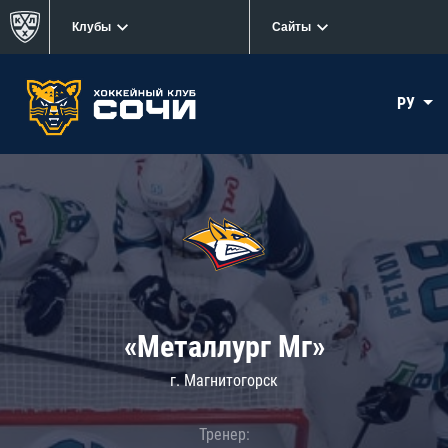
Клубы
Сайты
РУ
«Металлург Мг»
г. Магнитогорск
Тренер: