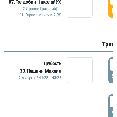
87.Голдобин Николай(9)
Г
2.Дронов Григорий(1)
,
91.Карпов Максим А.(8)
Трети
4
Грубость
33.Пашнин Михаил
УД
2 минуты / 41:28 - 43:28
4
УД