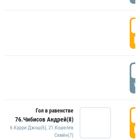
5
Г
5
УД
Гол в равенстве
5
76.Чибисов Андрей(8)
Г
6.Карри Джош(6)
,
21.Кошелев
Семён(7)