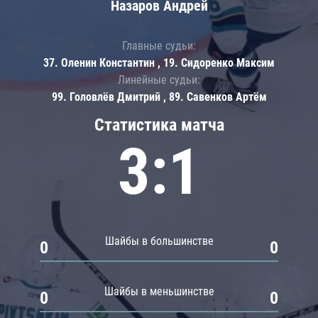
Назаров Андрей
Главные судьи:
37. Оленин Константин , 19. Сидоренко Максим
Линейные судьи:
99. Головлёв Дмитрий , 89. Савенков Артём
Статистика матча
3:1
Шайбы в большинстве
0
0
Шайбы в меньшинстве
0
0