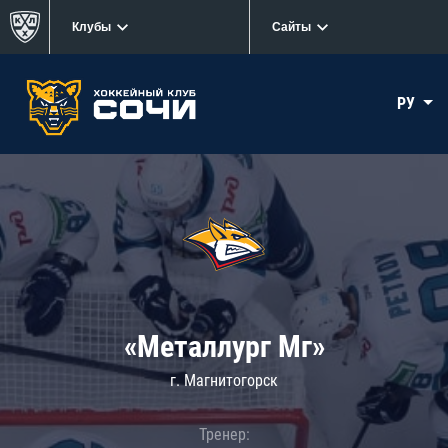
Клубы
Сайты
РУ
«Металлург Мг»
г. Магнитогорск
Тренер: