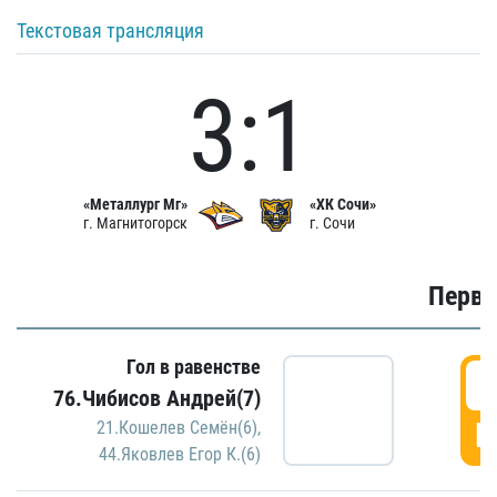
Текстовая трансляция
3:1
«Металлург Мг»
«ХК Сочи»
г. Магнитогорск
г. Сочи
Первы
Гол в равенстве
0
76.Чибисов Андрей(7)
Г
21.Кошелев Семён(6)
,
44.Яковлев Егор К.(6)