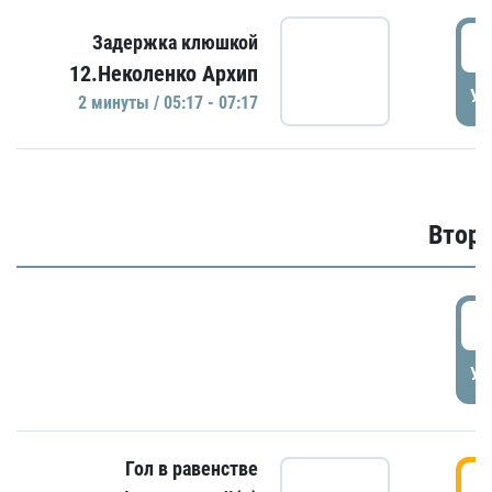
0
Задержка клюшкой
12.Неколенко Архип
УД
2 минуты / 05:17 - 07:17
Второ
2
УД
Гол в равенстве
3