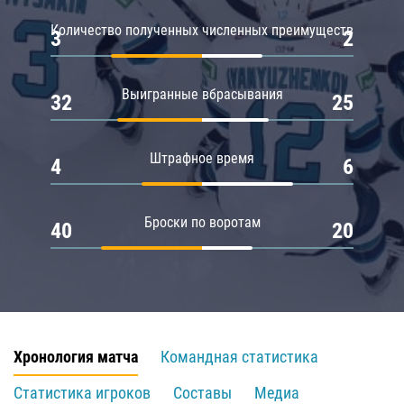
Количество полученных численных преимуществ
3
2
Выигранные вбрасывания
32
25
Штрафное время
4
6
Броски по воротам
40
20
Хронология матча
Командная статистика
Статистика игроков
Составы
Медиа