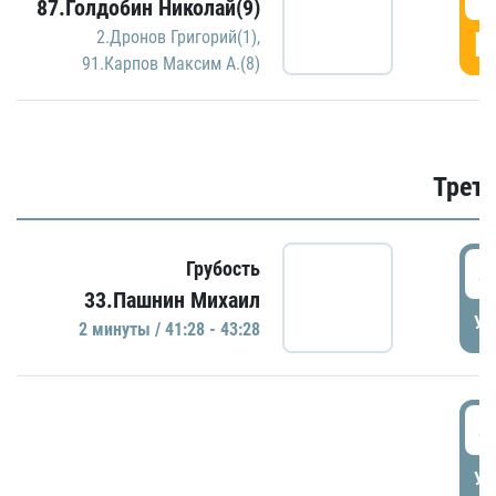
87.Голдобин Николай(9)
Г
2.Дронов Григорий(1)
,
91.Карпов Максим А.(8)
Трети
4
Грубость
33.Пашнин Михаил
УД
2 минуты / 41:28 - 43:28
4
УД