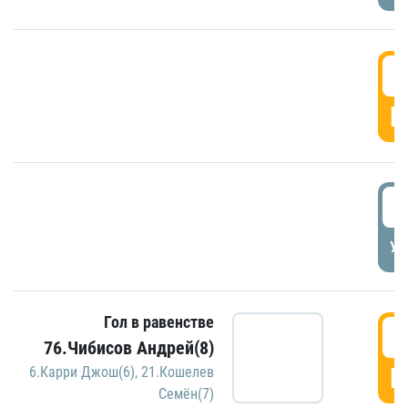
5
Г
5
УД
Гол в равенстве
5
76.Чибисов Андрей(8)
Г
6.Карри Джош(6)
,
21.Кошелев
Семён(7)