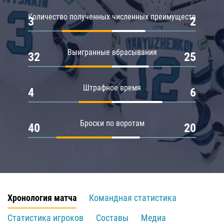
Количество полученных численных преимуществ
3
2
Выигранные вбрасывания
32
25
Штрафное время
4
6
Броски по воротам
40
20
Хронология матча
Командная статистика
Статистика игроков
Составы
Медиа