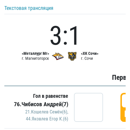
Текстовая трансляция
3:1
«Металлург Мг»
«ХК Сочи»
г. Магнитогорск
г. Сочи
Первы
Гол в равенстве
0
76.Чибисов Андрей(7)
Г
21.Кошелев Семён(6)
,
44.Яковлев Егор К.(6)