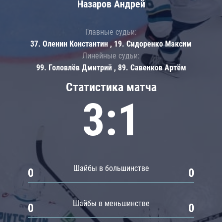
Назаров Андрей
Главные судьи:
37. Оленин Константин , 19. Сидоренко Максим
Линейные судьи:
99. Головлёв Дмитрий , 89. Савенков Артём
Статистика матча
3:1
Шайбы в большинстве
0
0
Шайбы в меньшинстве
0
0