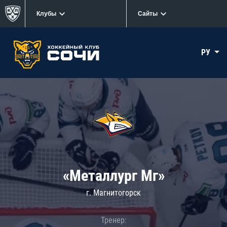
Клубы
Сайты
РУ
«Металлург Мг»
г. Магнитогорск
Тренер: