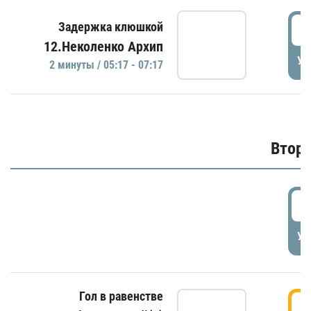
0
Задержка клюшкой
12.Неколенко Архип
УД
2 минуты / 05:17 - 07:17
Второ
2
УД
Гол в равенстве
3