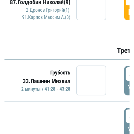
87.Голдобин Николай(9)
Г
2.Дронов Григорий(1)
,
91.Карпов Максим А.(8)
Трети
4
Грубость
33.Пашнин Михаил
УД
2 минуты / 41:28 - 43:28
4
УД