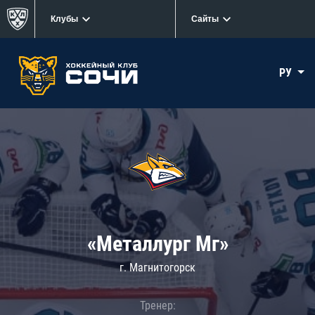
Клубы
Сайты
РУ
«Металлург Мг»
г. Магнитогорск
Тренер: