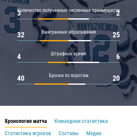
Количество полученных численных преимуществ
3
2
Выигранные вбрасывания
32
25
Штрафное время
4
6
Броски по воротам
40
20
Хронология матча
Командная статистика
Статистика игроков
Составы
Медиа