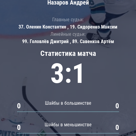
Назаров Андрей
Главные судьи:
37. Оленин Константин , 19. Сидоренко Максим
Линейные судьи:
99. Головлёв Дмитрий , 89. Савенков Артём
Статистика матча
3:1
Шайбы в большинстве
0
0
Шайбы в меньшинстве
0
0