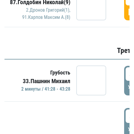
87.Голдобин Николай(9)
Г
2.Дронов Григорий(1)
,
91.Карпов Максим А.(8)
Трети
4
Грубость
33.Пашнин Михаил
УД
2 минуты / 41:28 - 43:28
4
УД