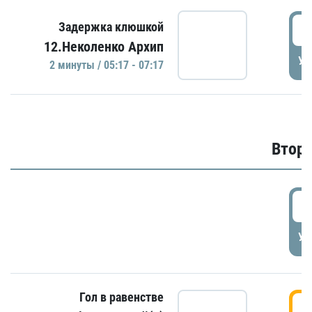
0
Задержка клюшкой
12.Неколенко Архип
УД
2 минуты / 05:17 - 07:17
Второ
2
УД
Гол в равенстве
3