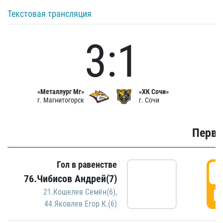
Текстовая трансляция
3:1
«Металлург Мг»
«ХК Сочи»
г. Магнитогорск
г. Сочи
Первы
Гол в равенстве
0
76.Чибисов Андрей(7)
Г
21.Кошелев Семён(6)
,
44.Яковлев Егор К.(6)