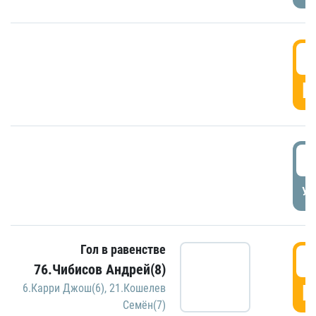
5
Г
5
УД
Гол в равенстве
5
76.Чибисов Андрей(8)
Г
6.Карри Джош(6)
,
21.Кошелев
Семён(7)