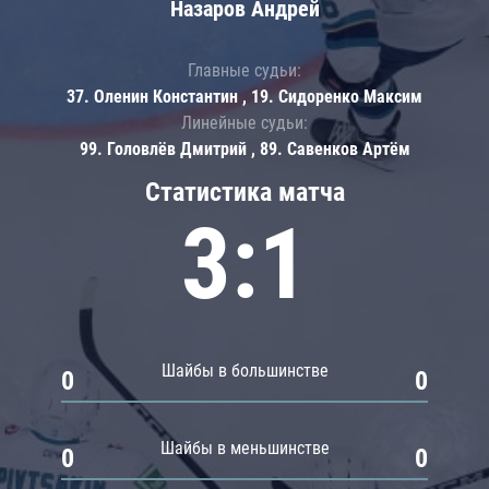
Назаров Андрей
Главные судьи:
37. Оленин Константин , 19. Сидоренко Максим
Линейные судьи:
99. Головлёв Дмитрий , 89. Савенков Артём
Статистика матча
3:1
Шайбы в большинстве
0
0
Шайбы в меньшинстве
0
0