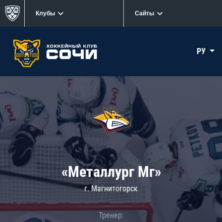
Клубы
Сайты
РУ
«Металлург Мг»
г. Магнитогорск
Тренер: