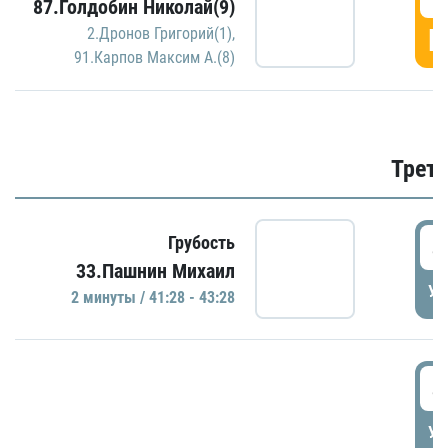
87.Голдобин Николай(9)
Г
2.Дронов Григорий(1)
,
91.Карпов Максим А.(8)
Трети
4
Грубость
33.Пашнин Михаил
УД
2 минуты / 41:28 - 43:28
4
УД