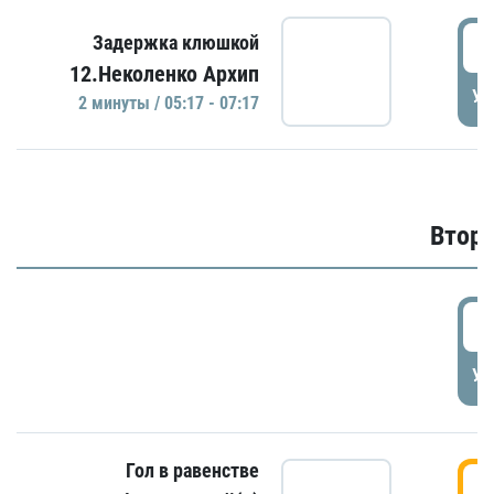
0
Задержка клюшкой
12.Неколенко Архип
УД
2 минуты / 05:17 - 07:17
Второ
2
УД
Гол в равенстве
3