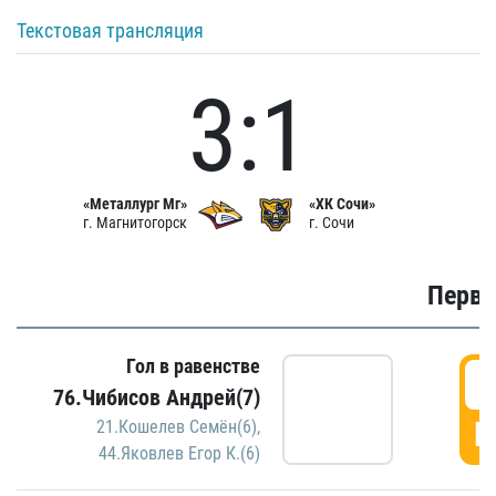
Текстовая трансляция
3:1
«Металлург Мг»
«ХК Сочи»
г. Магнитогорск
г. Сочи
Первы
Гол в равенстве
0
76.Чибисов Андрей(7)
Г
21.Кошелев Семён(6)
,
44.Яковлев Егор К.(6)