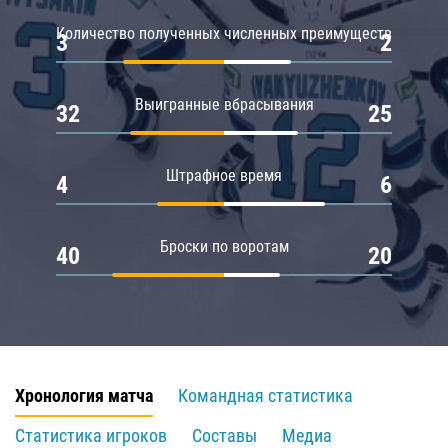
Количество полученных численных преимуществ
3
2
Выигранные вбрасывания
32
25
Штрафное время
4
6
Броски по воротам
40
20
Хронология матча
Командная статистика
Статистика игроков
Составы
Медиа